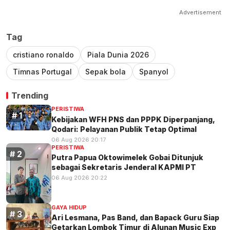
Advertisement
Tag
cristiano ronaldo
Piala Dunia 2026
Timnas Portugal
Sepak bola
Spanyol
Trending
PERISTIWA
Kebijakan WFH PNS dan PPPK Diperpanjang,
Qodari: Pelayanan Publik Tetap Optimal
06 Aug 2026 20:17
PERISTIWA
Putra Papua Oktowimelek Gobai Ditunjuk
sebagai Sekretaris Jenderal KAPMI PT
06 Aug 2026 20:22
GAYA HIDUP
Ari Lesmana, Pas Band, dan Bapack Guru Siap
Getarkan Lombok Timur di Alunan Music Exp