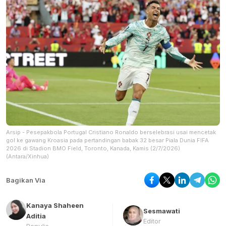
Arsip - Pesepakbola Portugal Cristiano Ronaldo berselebrasi usai mencetak
gol ke gawang Kroasia pada pertandingan babak 32 besar Piala Dunia FIFA
2026 di Stadion BMO Field, Toronto, Kanada, Kamis (2/7/2026)
(Antara/Xinhua)
Bagikan Via
Kanaya Shaheen
Sesmawati
Aditia
Editor