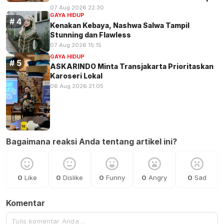
07 Aug 2026 22:30
GAYA HIDUP
Kenakan Kebaya, Nashwa Salwa Tampil
Stunning dan Flawless
07 Aug 2026 15:15
GAYA HIDUP
ASKARINDO Minta Transjakarta Prioritaskan
Karoseri Lokal
06 Aug 2026 21:05
Bagaimana reaksi Anda tentang artikel ini?
0
Like
0
Dislike
0
Funny
0
Angry
0
Sad
Komentar