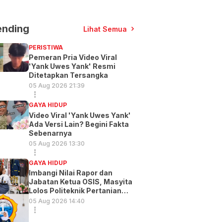
ending
Lihat Semua
PERISTIWA
Pemeran Pria Video Viral
'Yank Uwes Yank' Resmi
Ditetapkan Tersangka
05 Aug 2026 21:39
GAYA HIDUP
Video Viral 'Yank Uwes Yank'
Ada Versi Lain? Begini Fakta
Sebenarnya
05 Aug 2026 13:30
GAYA HIDUP
Imbangi Nilai Rapor dan
Jabatan Ketua OSIS, Masyita
Lolos Politeknik Pertanian
Gowa
05 Aug 2026 14:40