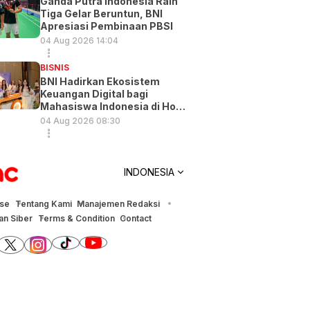
Ganda Putra Indonesia Raih
Tiga Gelar Beruntun, BNI
Apresiasi Pembinaan PBSI
04 Aug 2026 14:04
BISNIS
BNI Hadirkan Ekosistem
Keuangan Digital bagi
Mahasiswa Indonesia di Hong
Kong
04 Aug 2026 08:30
INDONESIA
ise
Tentang Kami
Manajemen Redaksi
n Siber
Terms & Condition
Contact