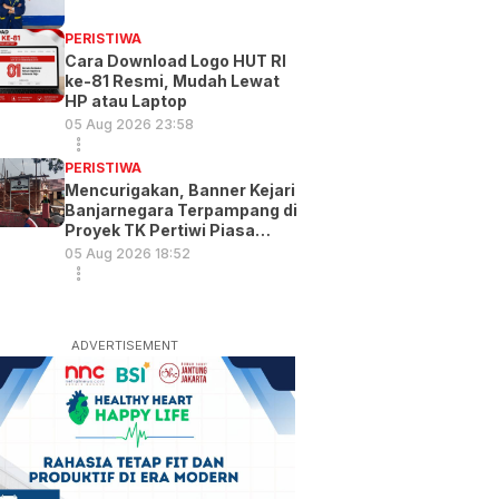
PERISTIWA
Cara Download Logo HUT RI
ke-81 Resmi, Mudah Lewat
HP atau Laptop
05 Aug 2026 23:58
PERISTIWA
Mencurigakan, Banner Kejari
Banjarnegara Terpampang di
Proyek TK Pertiwi Piasa
Wetan
05 Aug 2026 18:52
ADVERTISEMENT