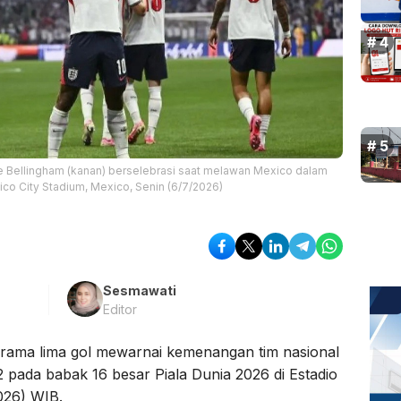
ude Bellingham (kanan) berselebrasi saat melawan Mexico dalam
ico City Stadium, Mexico, Senin (6/7/2026)
Sesmawati
Editor
Drama lima gol mewarnai kemenangan tim nasional
2 pada babak 16 besar Piala Dunia 2026 di Estadio
026) WIB.