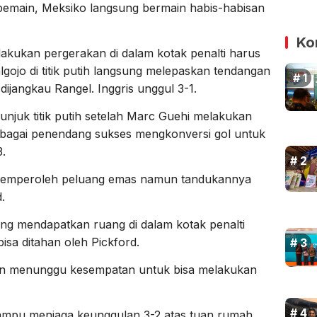
emain, Meksiko langsung bermain habis-habisan
Ko
akukan pergerakan di dalam kotak penalti harus
lgojo di titik putih langsung melepaskan tendangan
 dijangkau Rangel. Inggris unggul 3-1.
njuk titik putih setelah Marc Guehi melakukan
ebagai penendang sukses mengkonversi gol untuk
.
 memperoleh peluang emas namun tandukannya
.
ng mendapatkan ruang di dalam kotak penalti
sa ditahan oleh Pickford.
dan menunggu kesempatan untuk bisa melakukan
s mampu menjaga keunggulan 3-2 atas tuan rumah