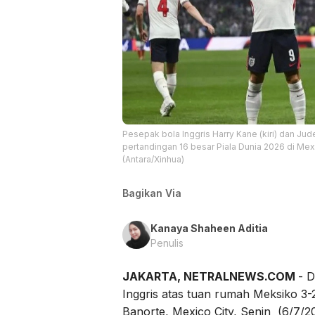
Pesepak bola Inggris Harry Kane (kiri) dan J
pertandingan 16 besar Piala Dunia 2026 di Mex
(Antara/Xinhua)
Bagikan Via
Kanaya Shaheen Aditia
Penulis
JAKARTA, NETRALNEWS.COM
- 
Inggris atas tuan rumah Meksiko 3-
Banorte, Mexico City, Senin (6/7/2