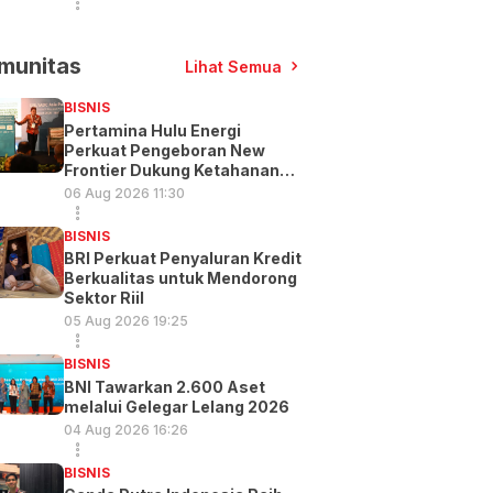
munitas
Lihat Semua
BISNIS
Pertamina Hulu Energi
Perkuat Pengeboran New
Frontier Dukung Ketahanan
Energi
06 Aug 2026 11:30
BISNIS
BRI Perkuat Penyaluran Kredit
Berkualitas untuk Mendorong
Sektor Riil
05 Aug 2026 19:25
BISNIS
BNI Tawarkan 2.600 Aset
melalui Gelegar Lelang 2026
04 Aug 2026 16:26
BISNIS