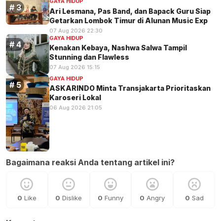
GAYA HIDUP
Ari Lesmana, Pas Band, dan Bapack Guru Siap
Getarkan Lombok Timur di Alunan Music Exp
07 Aug 2026 22:30
GAYA HIDUP
Kenakan Kebaya, Nashwa Salwa Tampil
Stunning dan Flawless
07 Aug 2026 15:15
GAYA HIDUP
ASKARINDO Minta Transjakarta Prioritaskan
Karoseri Lokal
06 Aug 2026 21:05
Bagaimana reaksi Anda tentang artikel ini?
0
Like
0
Dislike
0
Funny
0
Angry
0
Sad