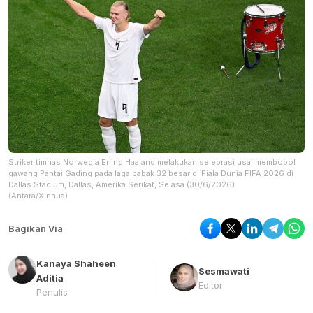
Striker timnas Norwegia Erling Haaland melakukan selebrasi usai membobol
gawang Pantai Gading pada laga babak 32 besar di Piala Dunia FIFA 2026 di
Dallas Stadium, Dallas, Amerika Serikat, Selasa (30/6/2026).
(Antara/Xinhua)
Bagikan Via
Kanaya Shaheen
Sesmawati
Aditia
Editor
Penulis