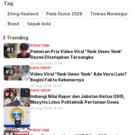
Tag
Erling Haaland
Piala Dunia 2026
Timnas Norwegia
Brasil
Sepak bola
Trending
PERISTIWA
Pemeran Pria Video Viral 'Yank Uwes Yank'
Resmi Ditetapkan Tersangka
05 Aug 2026 21:39
GAYA HIDUP
Video Viral 'Yank Uwes Yank' Ada Versi Lain?
Begini Fakta Sebenarnya
05 Aug 2026 13:30
GAYA HIDUP
Imbangi Nilai Rapor dan Jabatan Ketua OSIS,
Masyita Lolos Politeknik Pertanian Gowa
05 Aug 2026 14:40
PERISTIWA