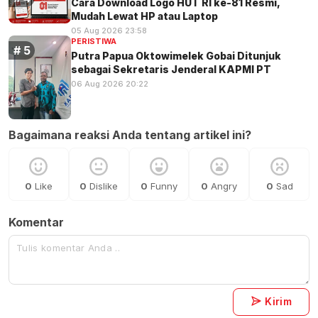
Cara Download Logo HUT RI ke-81 Resmi,
Mudah Lewat HP atau Laptop
05 Aug 2026 23:58
PERISTIWA
Putra Papua Oktowimelek Gobai Ditunjuk
sebagai Sekretaris Jenderal KAPMI PT
06 Aug 2026 20:22
Bagaimana reaksi Anda tentang artikel ini?
0
Like
0
Dislike
0
Funny
0
Angry
0
Sad
Komentar
Kirim