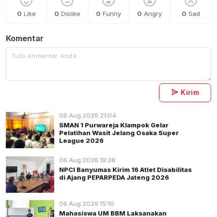
0
Like
0
Dislike
0
Funny
0
Angry
0
Sad
Komentar
Kirim
06 Aug 2026 21:04
SMAN 1 Purwareja Klampok Gelar
Pelatihan Wasit Jelang Osaka Super
League 2026
06 Aug 2026 19:38
NPCI Banyumas Kirim 16 Atlet Disabilitas
di Ajang PEPARPEDA Jateng 2026
06 Aug 2026 15:10
Mahasiswa UM BBM Laksanakan