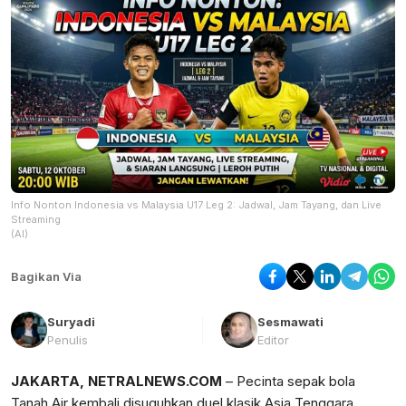
Info Nonton Indonesia vs Malaysia U17 Leg 2: Jadwal, Jam Tayang, dan Live
Streaming
(AI)
Bagikan Via
Suryadi
Sesmawati
Penulis
Editor
JAKARTA, NETRALNEWS.COM
– Pecinta sepak bola
Tanah Air kembali disuguhkan duel klasik Asia Tenggara.