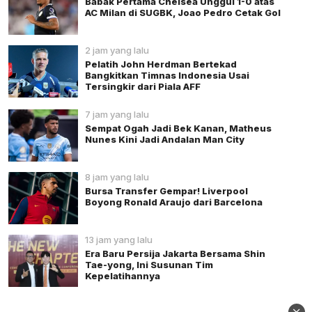
Babak Pertama Chelsea Unggul 1-0 atas
AC Milan di SUGBK, Joao Pedro Cetak Gol
2 jam yang lalu
Pelatih John Herdman Bertekad
Bangkitkan Timnas Indonesia Usai
Tersingkir dari Piala AFF
7 jam yang lalu
Sempat Ogah Jadi Bek Kanan, Matheus
Nunes Kini Jadi Andalan Man City
8 jam yang lalu
Bursa Transfer Gempar! Liverpool
Boyong Ronald Araujo dari Barcelona
13 jam yang lalu
Era Baru Persija Jakarta Bersama Shin
Tae-yong, Ini Susunan Tim
Kepelatihannya