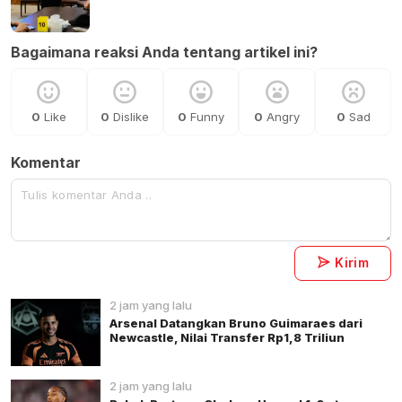
Bagaimana reaksi Anda tentang artikel ini?
0
Like
0
Dislike
0
Funny
0
Angry
0
Sad
Komentar
Kirim
2 jam yang lalu
Arsenal Datangkan Bruno Guimaraes dari
Newcastle, Nilai Transfer Rp1,8 Triliun
2 jam yang lalu