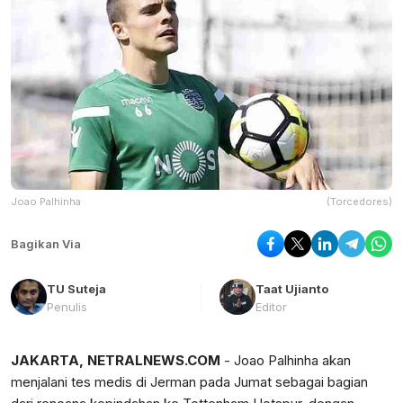
Joao Palhinha
(Torcedores)
Bagikan Via
TU Suteja
Taat Ujianto
Penulis
Editor
JAKARTA, NETRALNEWS.COM
- Joao Palhinha akan
menjalani tes medis di Jerman pada Jumat sebagai bagian