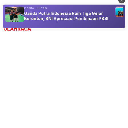
Berita Pilihan
Ganda Putra Indonesia Raih Tiga Gelar
Advertisement
Beruntun, BNI Apresiasi Pembinaan PBSI
OLAHRAGA
Arsenal Datangkan Bruno Guimaraes
dari Newcastle, Nilai Transfer Rp1,8
Triliun
08 Aug 2026 20:30
Awal tantangan baru bersama Arsenal pada musim
2026/2027.