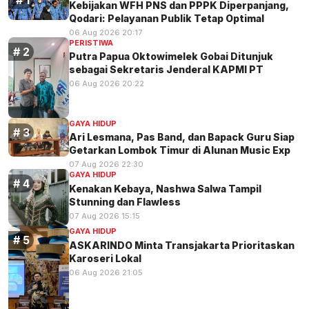
Kebijakan WFH PNS dan PPPK Diperpanjang,
Qodari: Pelayanan Publik Tetap Optimal
06 Aug 2026 20:17
PERISTIWA
Putra Papua Oktowimelek Gobai Ditunjuk
sebagai Sekretaris Jenderal KAPMI PT
06 Aug 2026 20:22
GAYA HIDUP
Ari Lesmana, Pas Band, dan Bapack Guru Siap
Getarkan Lombok Timur di Alunan Music Exp
07 Aug 2026 22:30
GAYA HIDUP
Kenakan Kebaya, Nashwa Salwa Tampil
Stunning dan Flawless
07 Aug 2026 15:15
GAYA HIDUP
ASKARINDO Minta Transjakarta Prioritaskan
Karoseri Lokal
06 Aug 2026 21:05