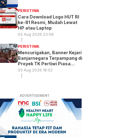
PERISTIWA
Cara Download Logo HUT RI
ke-81 Resmi, Mudah Lewat
HP atau Laptop
05 Aug 2026 23:58
PERISTIWA
Mencurigakan, Banner Kejari
Banjarnegara Terpampang di
Proyek TK Pertiwi Piasa
Wetan
05 Aug 2026 18:52
ADVERTISEMENT