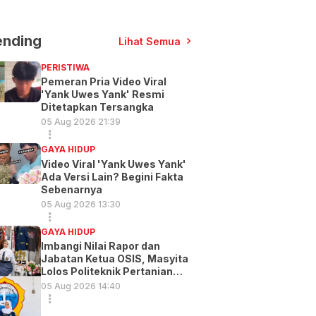
ending
Lihat Semua
PERISTIWA
Pemeran Pria Video Viral
'Yank Uwes Yank' Resmi
Ditetapkan Tersangka
05 Aug 2026 21:39
GAYA HIDUP
Video Viral 'Yank Uwes Yank'
Ada Versi Lain? Begini Fakta
Sebenarnya
05 Aug 2026 13:30
GAYA HIDUP
Imbangi Nilai Rapor dan
Jabatan Ketua OSIS, Masyita
Lolos Politeknik Pertanian
Gowa
05 Aug 2026 14:40