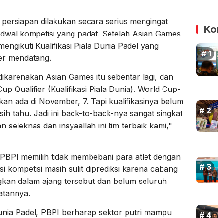
persiapan dilakukan secara serius mengingat
Ko
adwal kompetisi yang padat. Setelah Asian Games
mengikuti Kualifikasi Piala Dunia Padel yang
er mendatang.
dikarenakan Asian Games itu sebentar lagi, dan
p Qualifier (Kualifikasi Piala Dunia). World Cup-
kan ada di November, 7. Tapi kualifikasinya belum
asih tahu. Jadi ini back-to-back-nya sangat singkat
 seleknas dan insyaallah ini tim terbaik kami,"
, PBPI memilih tidak membebani para atlet dengan
isi kompetisi masih sulit diprediksi karena cabang
ngkan dalam ajang tersebut dan belum seluruh
atannya.
Dunia Padel, PBPI berharap sektor putri mampu