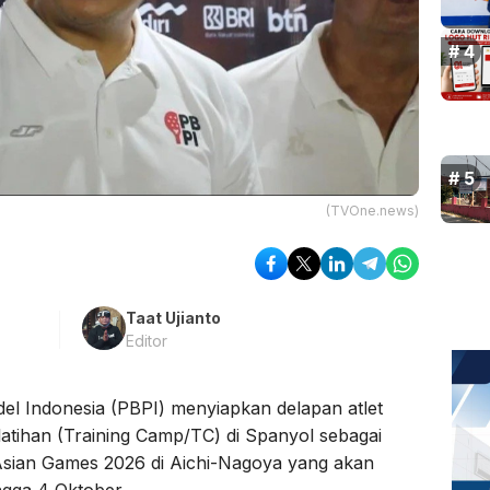
(TVOne.news)
Taat Ujianto
Editor
l Indonesia (PBPI) menyiapkan delapan atlet
latihan (Training Camp/TC) di Spanyol sebagai
Asian Games 2026 di Aichi-Nagoya yang akan
gga 4 Oktober.