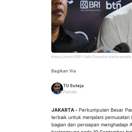
Ketua Umum PBPI Galih Dimuntur Kartasasmita
Bagikan Via
TU Suteja
Penulis
JAKARTA -
Perkumpulan Besar Pade
terbaik untuk menjalani pemusatan 
bagian dari persiapan menghadapi 
berlangsung pada 19 September hin