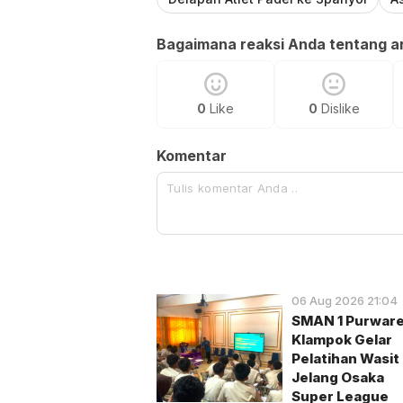
Bagaimana reaksi Anda tentang art
0
Like
0
Dislike
Komentar
06 Aug 2026 21:04
SMAN 1 Purware
Klampok Gelar
Pelatihan Wasit
Jelang Osaka
Super League