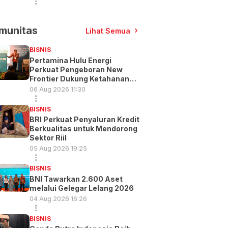
munitas
Lihat Semua
BISNIS
Pertamina Hulu Energi
Perkuat Pengeboran New
Frontier Dukung Ketahanan
Energi
06 Aug 2026 11:30
BISNIS
BRI Perkuat Penyaluran Kredit
Berkualitas untuk Mendorong
Sektor Riil
05 Aug 2026 19:25
BISNIS
BNI Tawarkan 2.600 Aset
melalui Gelegar Lelang 2026
04 Aug 2026 16:26
BISNIS