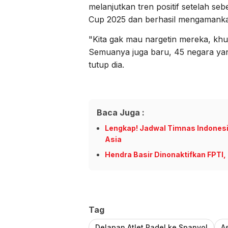
melanjutkan tren positif setelah s
Cup 2025 dan berhasil mengamankan 
"Kita gak mau nargetin mereka, khu
Semuanya juga baru, 45 negara y
tutup dia.
Baca Juga :
Lengkap! Jadwal Timnas Indonesi
Asia
Hendra Basir Dinonaktifkan FPTI,
Tag
Delapan Atlet Padel ke Spanyol
A