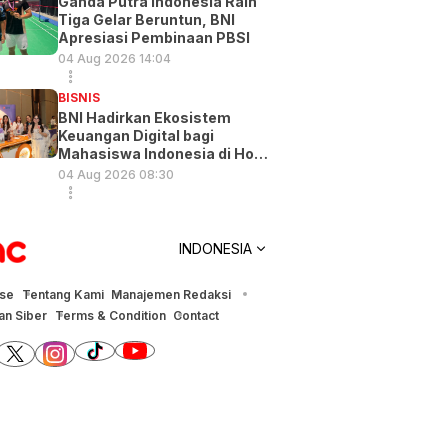
Ganda Putra Indonesia Raih
Tiga Gelar Beruntun, BNI
Apresiasi Pembinaan PBSI
04 Aug 2026 14:04
BISNIS
BNI Hadirkan Ekosistem
Keuangan Digital bagi
Mahasiswa Indonesia di Hong
Kong
04 Aug 2026 08:30
INDONESIA
ise
Tentang Kami
Manajemen Redaksi
n Siber
Terms & Condition
Contact