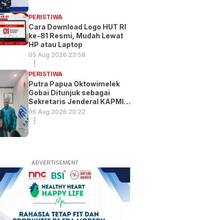
PERISTIWA
Cara Download Logo HUT RI
ke-81 Resmi, Mudah Lewat
HP atau Laptop
05 Aug 2026 23:58
PERISTIWA
Putra Papua Oktowimelek
Gobai Ditunjuk sebagai
Sekretaris Jenderal KAPMI
PT
06 Aug 2026 20:22
ADVERTISEMENT