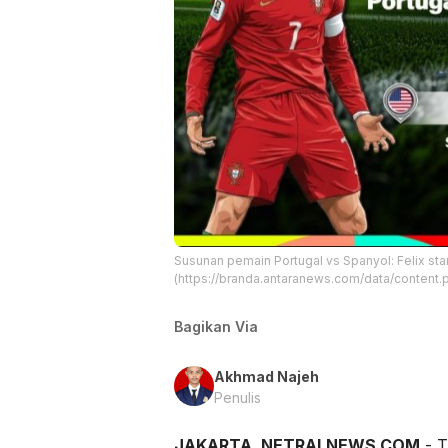
Susunan pemain Portugal vs Spanyol: Felix star
(https://branda.antaranews.com/data/conte
Bagikan Via
Akhmad Najeh
Penulis
JAKARTA, NETRALNEWS.COM
- T