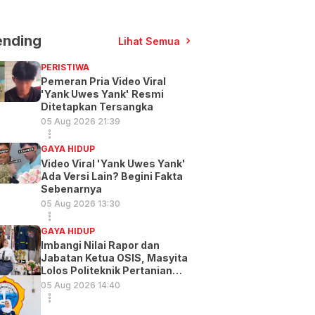
ending
Lihat Semua
PERISTIWA
Pemeran Pria Video Viral
'Yank Uwes Yank' Resmi
Ditetapkan Tersangka
05 Aug 2026 21:39
GAYA HIDUP
Video Viral 'Yank Uwes Yank'
Ada Versi Lain? Begini Fakta
Sebenarnya
05 Aug 2026 13:30
GAYA HIDUP
Imbangi Nilai Rapor dan
Jabatan Ketua OSIS, Masyita
Lolos Politeknik Pertanian
Gowa
05 Aug 2026 14:40