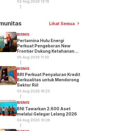
02 Aug 2026 13:19
munitas
Lihat Semua
BISNIS
Pertamina Hulu Energi
Perkuat Pengeboran New
Frontier Dukung Ketahanan
Energi
06 Aug 2026 11:30
BISNIS
BRI Perkuat Penyaluran Kredit
Berkualitas untuk Mendorong
Sektor Riil
05 Aug 2026 19:25
BISNIS
BNI Tawarkan 2.600 Aset
melalui Gelegar Lelang 2026
04 Aug 2026 16:26