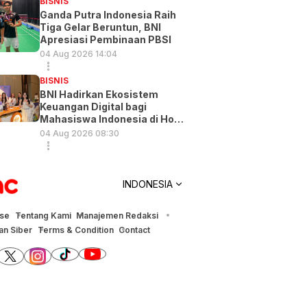
BISNIS
Ganda Putra Indonesia Raih
Tiga Gelar Beruntun, BNI
Apresiasi Pembinaan PBSI
04 Aug 2026 14:04
BISNIS
BNI Hadirkan Ekosistem
Keuangan Digital bagi
Mahasiswa Indonesia di Hong
Kong
04 Aug 2026 08:30
INDONESIA
ise
Tentang Kami
Manajemen Redaksi
n Siber
Terms & Condition
Contact