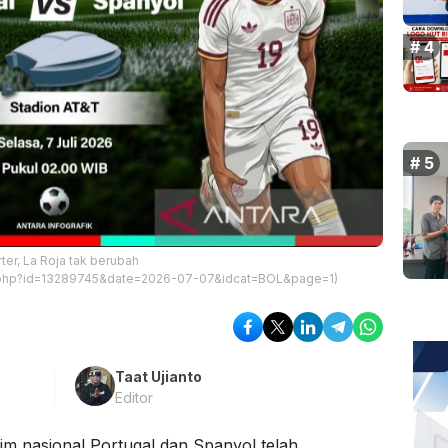
ter, La Roja tak berubah
nt.php?id=13289745&date=2026-07-07&idcat=BOL&page=1)
Taat Ujianto
Editor
im nasional Portugal dan Spanyol telah