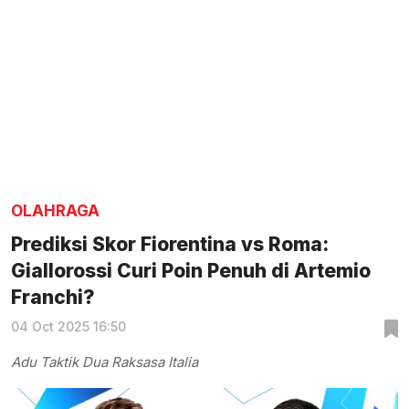
OLAHRAGA
Prediksi Skor Fiorentina vs Roma:
Giallorossi Curi Poin Penuh di Artemio
Franchi?
04 Oct 2025 16:50
Adu Taktik Dua Raksasa Italia