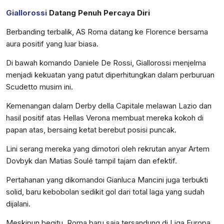
Giallorossi
Datang Penuh Percaya Diri
Berbanding terbalik, AS Roma datang ke Florence bersama
aura positif yang luar biasa.
Di bawah komando Daniele De Rossi, Giallorossi menjelma
menjadi kekuatan yang patut diperhitungkan dalam perburuan
Scudetto musim ini.
Kemenangan dalam Derby della Capitale melawan Lazio dan
hasil positif atas Hellas Verona membuat mereka kokoh di
papan atas, bersaing ketat berebut posisi puncak.
Lini serang mereka yang dimotori oleh rekrutan anyar Artem
Dovbyk dan Matias Soulé tampil tajam dan efektif.
Pertahanan yang dikomandoi Gianluca Mancini juga terbukti
solid, baru kebobolan sedikit gol dari total laga yang sudah
dijalani.
Meskipun begitu, Roma baru saja tersandung di Liga Europa.