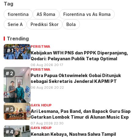
Tag
fiorentina
AS Roma
Fiorentina vs As Roma
Serie A
Prediksi Skor
Bola
Trending
PERISTIWA
Kebijakan WFH PNS dan PPPK Diperpanjang,
Qodari: Pelayanan Publik Tetap Optimal
06 Aug 2026 20:17
PERISTIWA
Putra Papua Oktowimelek Gobai Ditunjuk
sebagai Sekretaris Jenderal KAPMI PT
06 Aug 2026 20:22
GAYA HIDUP
Ari Lesmana, Pas Band, dan Bapack Guru Siap
Getarkan Lombok Timur di Alunan Music Exp
07 Aug 2026 22:30
GAYA HIDUP
Kenakan Kebaya, Nashwa Salwa Tampil