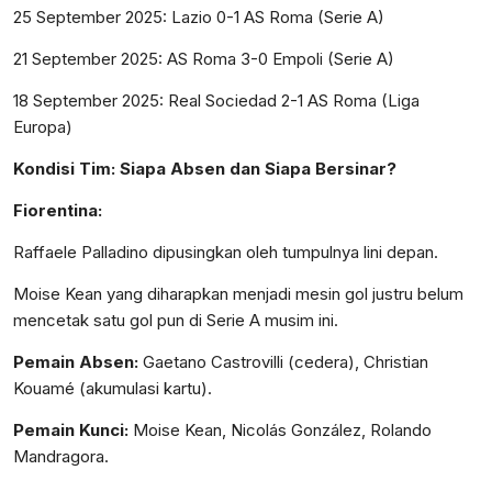
25 September 2025: Lazio 0-1 AS Roma (Serie A)
21 September 2025: AS Roma 3-0 Empoli (Serie A)
18 September 2025: Real Sociedad 2-1 AS Roma (Liga
Europa)
Kondisi Tim: Siapa Absen dan Siapa Bersinar?
Fiorentina:
Raffaele Palladino dipusingkan oleh tumpulnya lini depan.
Moise Kean yang diharapkan menjadi mesin gol justru belum
mencetak satu gol pun di Serie A musim ini.
Pemain Absen:
Gaetano Castrovilli (cedera), Christian
Kouamé (akumulasi kartu).
Pemain Kunci:
Moise Kean, Nicolás González, Rolando
Mandragora.