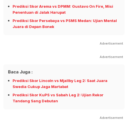
Prediksi Skor Arema vs DPMM: Gustavo On Fire, Misi
Penentuan di Jalak Harupat
Prediksi Skor Persebaya vs PSMS Medan: Ujian Mental
Juara di Depan Bonek
Advertisement
Advertisement
Baca Juga :
Prediksi Skor Lincoln vs Mjallby Leg 2: Saat Juara
Swedia Cukup Jaga Martabat
Prediksi Skor KuPS vs Sabah Leg 2: Ujian Rekor
Tandang Sang Debutan
Advertisement