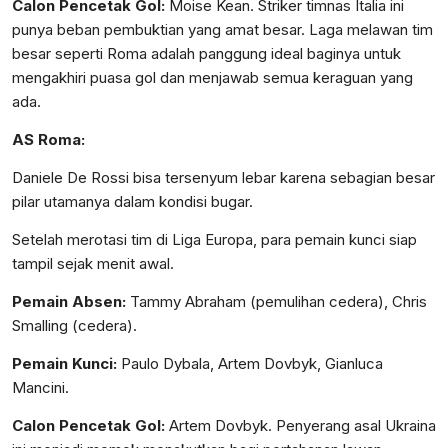
Calon Pencetak Gol:
Moise Kean. Striker timnas Italia ini
punya beban pembuktian yang amat besar. Laga melawan tim
besar seperti Roma adalah panggung ideal baginya untuk
mengakhiri puasa gol dan menjawab semua keraguan yang
ada.
AS Roma:
Daniele De Rossi bisa tersenyum lebar karena sebagian besar
pilar utamanya dalam kondisi bugar.
Setelah merotasi tim di Liga Europa, para pemain kunci siap
tampil sejak menit awal.
Pemain Absen:
Tammy Abraham (pemulihan cedera), Chris
Smalling (cedera).
Pemain Kunci:
Paulo Dybala, Artem Dovbyk, Gianluca
Mancini.
Calon Pencetak Gol:
Artem Dovbyk. Penyerang asal Ukraina