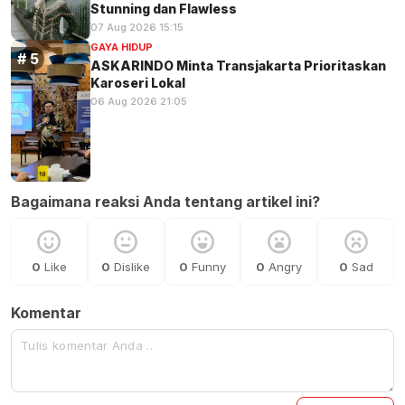
Stunning dan Flawless
07 Aug 2026 15:15
GAYA HIDUP
ASKARINDO Minta Transjakarta Prioritaskan
Karoseri Lokal
06 Aug 2026 21:05
Bagaimana reaksi Anda tentang artikel ini?
0
Like
0
Dislike
0
Funny
0
Angry
0
Sad
Komentar