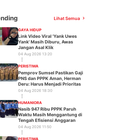
ending
Lihat Semua
GAYA HIDUP
Link Video Viral 'Yank Uwes
Yank' Masih Diburu, Awas
Jangan Asal Klik
04 Aug 2026 13:20
PERISTIWA
Pemprov Sumsel Pastikan Gaji
PNS dan PPPK Aman, Herman
Deru: Harus Menjadi Prioritas
04 Aug 2026 18:30
HUMANIORA
Nasib 947 Ribu PPPK Paruh
Waktu Masih Menggantung di
Tengah Efisiensi Anggaran
04 Aug 2026 11:50
PERISTIWA