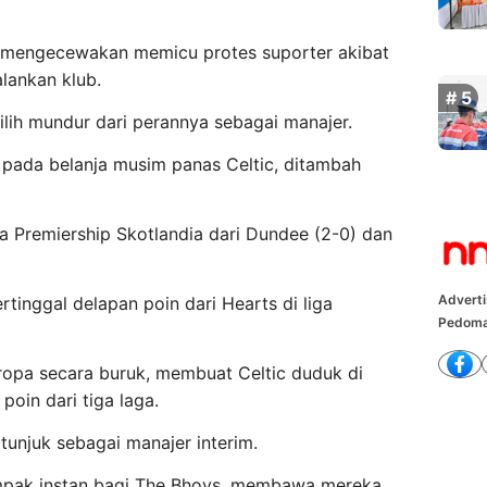
g mengecewakan memicu protes suporter akibat
lankan klub.
lih mundur dari perannya sebagai manajer.
pada belanja musim panas Celtic, ditambah
a Premiership Skotlandia dari Dundee (2-0) dan
Advert
tinggal delapan poin dari Hearts di liga
Pedoma
ropa secara buruk, membuat Celtic duduk di
oin dari tiga laga.
tunjuk sebagai manajer interim.
mpak instan bagi The Bhoys, membawa mereka