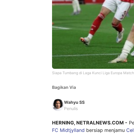
Siapa Tumbang di Laga Kunci Liga Europa Match
Bagikan Via
Wahyu SS
Penulis
HERNING, NETRALNEWS.COM -
Pe
FC Midtjylland
bersiap menjamu
Cel