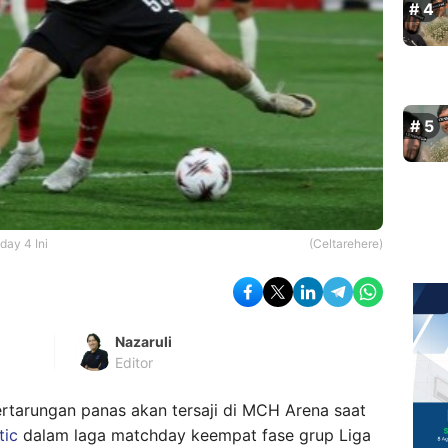
day 4 Ini
(Celtarehere)
Nazaruli
Editor
rtarungan panas akan tersaji di MCH Arena saat
tic
dalam laga matchday keempat fase grup Liga