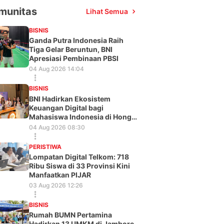
munitas
Lihat Semua
BISNIS
Ganda Putra Indonesia Raih
Tiga Gelar Beruntun, BNI
Apresiasi Pembinaan PBSI
04 Aug 2026 14:04
BISNIS
BNI Hadirkan Ekosistem
Keuangan Digital bagi
Mahasiswa Indonesia di Hong
Kong
04 Aug 2026 08:30
PERISTIWA
Lompatan Digital Telkom: 718
Ribu Siswa di 33 Provinsi Kini
Manfaatkan PIJAR
03 Aug 2026 12:26
BISNIS
Rumah BUMN Pertamina
Hadirkan 13 UMKM di Jambore