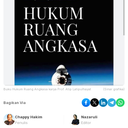
Buku Hukum Ruang Angkasa karya Prof. Atip Latipulhayat
(Sinar grafika)
Bagikan Via
Chappy Hakim
Nazaruli
Penulis
Editor