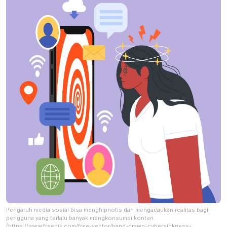
Pengaruh media sosial bisa menghipnotis dan mengacaukan realitas bagi
pengguna yang terlalu banyak mengkonsumsi konten.
(https://www.freepik.com/free-vector/hand-drawn-cybersickness-