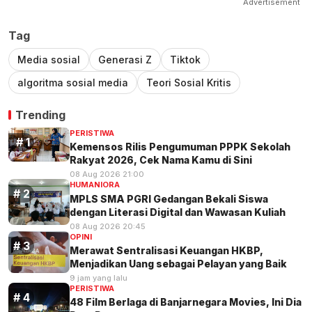
Advertisement
Tag
Media sosial
Generasi Z
Tiktok
algoritma sosial media
Teori Sosial Kritis
Trending
PERISTIWA
Kemensos Rilis Pengumuman PPPK Sekolah
Rakyat 2026, Cek Nama Kamu di Sini
08 Aug 2026 21:00
HUMANIORA
MPLS SMA PGRI Gedangan Bekali Siswa
dengan Literasi Digital dan Wawasan Kuliah
08 Aug 2026 20:45
OPINI
Merawat Sentralisasi Keuangan HKBP,
Menjadikan Uang sebagai Pelayan yang Baik
9 jam yang lalu
PERISTIWA
48 Film Berlaga di Banjarnegara Movies, Ini Dia