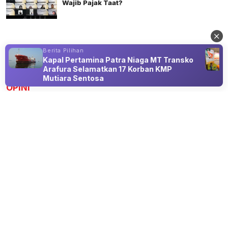
Wajib Pajak Taat?
Berita Pilihan
Kapal Pertamina Patra Niaga MT Transko
Advertisement
Arafura Selamatkan 17 Korban KMP
Mutiara Sentosa
OPINI
Paradoks Emas di Tengah Ketegangan
Geopolitik: Membaca Arah Kekayaan di
Era Turbulensi
09 Aug 2026 21:00
Membaca Arah Kekayaan di Era Turbulensi