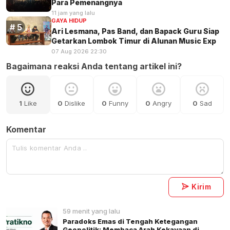
Para Pemenangnya
11 jam yang lalu
GAYA HIDUP
Ari Lesmana, Pas Band, dan Bapack Guru Siap
Getarkan Lombok Timur di Alunan Music Exp
07 Aug 2026 22:30
Bagaimana reaksi Anda tentang artikel ini?
1
Like
0
Dislike
0
Funny
0
Angry
0
Sad
Komentar
Kirim
59 menit yang lalu
Paradoks Emas di Tengah Ketegangan
Geopolitik: Membaca Arah Kekayaan di