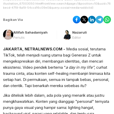
illustration_67003050.htm#fromView=search&page=1&position=10&uuid=762
becd-4719-8a19-54ccd16c09e0&query=sosial+media+addictid)
Bagikan Via
Allifah Sahadaniyah
Nazaruli
Penulis
Editor
JAKARTA, NETRALNEWS.COM -
Media sosial, terutama
TikTok, telah menjadi ruang utama bagi Generasi Z untuk
mengekspresikan diri, membangun identitas, dan mencari
eksistensi. Video pendek bertema “
a day in my life”,
curhat
trauma cinta, atau konten self-healing membanjiri linimasa kita
setiap hari. Di permukaan, semua ini tampak bebas, personal,
dan otentik. Tapi benarkah mereka sebebas itu?
Jika ditelisik lebih dalam, ada pola yang menarik atau justru
mengkhawatirkan. Konten yang dianggap "personal" ternyata
punya gaya visual yang hampir sama: lighting hangat,
backsound viral, narasi yang relatable, dan tentu saja,