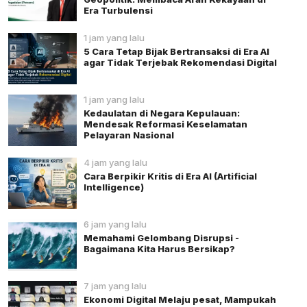
Era Turbulensi
1 jam yang lalu
5 Cara Tetap Bijak Bertransaksi di Era AI
agar Tidak Terjebak Rekomendasi Digital
1 jam yang lalu
Kedaulatan di Negara Kepulauan:
Mendesak Reformasi Keselamatan
Pelayaran Nasional
4 jam yang lalu
Cara Berpikir Kritis di Era AI (Artificial
Intelligence)
6 jam yang lalu
Memahami Gelombang Disrupsi -
Bagaimana Kita Harus Bersikap?
7 jam yang lalu
Ekonomi Digital Melaju pesat, Mampukah