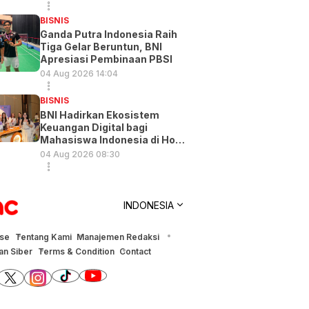
BISNIS
Ganda Putra Indonesia Raih
Tiga Gelar Beruntun, BNI
Apresiasi Pembinaan PBSI
04 Aug 2026 14:04
BISNIS
BNI Hadirkan Ekosistem
Keuangan Digital bagi
Mahasiswa Indonesia di Hong
Kong
04 Aug 2026 08:30
INDONESIA
ise
Tentang Kami
Manajemen Redaksi
n Siber
Terms & Condition
Contact