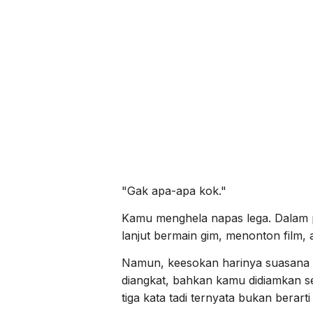
"Gak apa-apa kok."
Kamu menghela napas lega. Dalam p
lanjut bermain gim, menonton film, 
Namun, keesokan harinya suasana be
diangkat, bahkan kamu didiamkan s
tiga kata tadi ternyata bukan berart