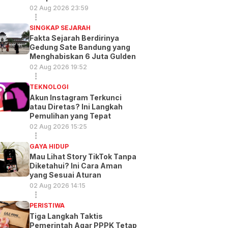
02 Aug 2026 23:59
SINGKAP SEJARAH
Fakta Sejarah Berdirinya
Gedung Sate Bandung yang
Menghabiskan 6 Juta Gulden
02 Aug 2026 19:52
TEKNOLOGI
Akun Instagram Terkunci
atau Diretas? Ini Langkah
Pemulihan yang Tepat
02 Aug 2026 15:25
GAYA HIDUP
Mau Lihat Story TikTok Tanpa
Diketahui? Ini Cara Aman
yang Sesuai Aturan
02 Aug 2026 14:15
PERISTIWA
Tiga Langkah Taktis
Pemerintah Agar PPPK Tetap