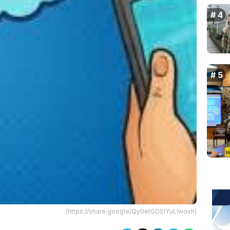
(https://share.google/Qy0etGDSIYuLlwovh)