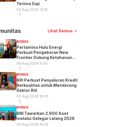
Terima Gaji
02 Aug 2026 13:19
munitas
Lihat Semua
BISNIS
Pertamina Hulu Energi
Perkuat Pengeboran New
Frontier Dukung Ketahanan
Energi
06 Aug 2026 11:30
BISNIS
BRI Perkuat Penyaluran Kredit
Berkualitas untuk Mendorong
Sektor Riil
05 Aug 2026 19:25
BISNIS
BNI Tawarkan 2.600 Aset
melalui Gelegar Lelang 2026
04 Aug 2026 16:26