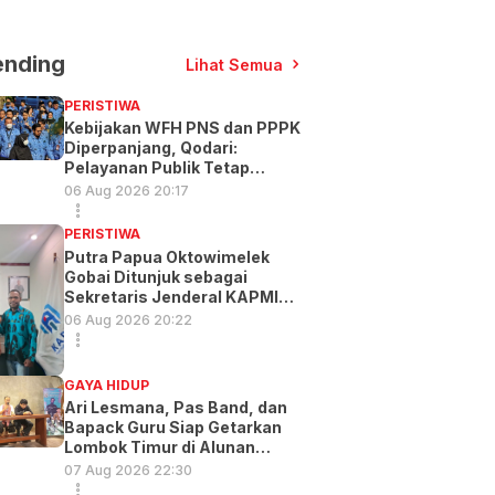
ending
Lihat Semua
PERISTIWA
Kebijakan WFH PNS dan PPPK
Diperpanjang, Qodari:
Pelayanan Publik Tetap
Optimal
06 Aug 2026 20:17
PERISTIWA
Putra Papua Oktowimelek
Gobai Ditunjuk sebagai
Sekretaris Jenderal KAPMI
PT
06 Aug 2026 20:22
GAYA HIDUP
Ari Lesmana, Pas Band, dan
Bapack Guru Siap Getarkan
Lombok Timur di Alunan
Music Exp
07 Aug 2026 22:30