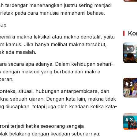
ah terdengar menenangkan justru sering menjadi
rletak pada cara manusia memahami bahasa.
kup
Ko
emiliki makna leksikal atau makna denotatif, yaitu
m kamus. Jika hanya melihat makna tersebut,
dak ada masalah.
ara secara apa adanya. Dalam kehidupan sehari-
atu dengan maksud yang berbeda dari makna
peran.
onteks, situasi, hubungan antarpembicara, dan
na sebuah ujaran. Dengan kata lain, makna tidak
g diucapkan, tetapi juga oleh keadaan ketika kata-
roni terjadi ketika seseorang sengaja
lak belakang dengan keadaan sebenarnya.