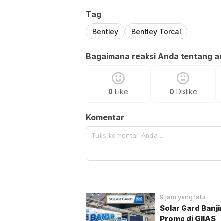
Tag
Bentley
Bentley Torcal
Bagaimana reaksi Anda tentang art
0
Like
0
Dislike
Komentar
9 jam yang lalu
Solar Gard Banji
Promo di GIIAS