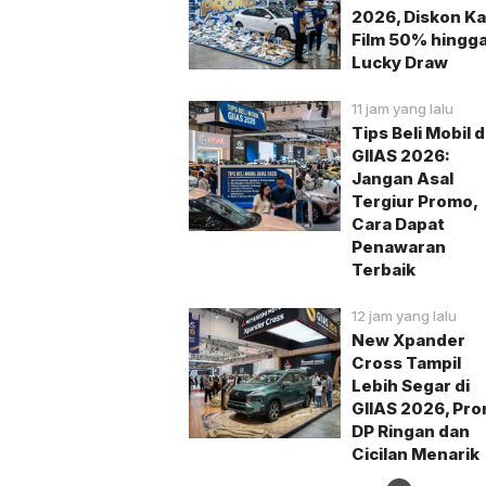
2026, Diskon K
Film 50% hingg
Lucky Draw
11 jam yang lalu
Tips Beli Mobil d
GIIAS 2026:
Jangan Asal
Tergiur Promo,
Cara Dapat
Penawaran
Terbaik
12 jam yang lalu
New Xpander
Cross Tampil
Lebih Segar di
GIIAS 2026, Pr
DP Ringan dan
Cicilan Menarik