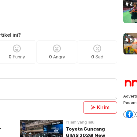
ikel ini?
0
Funny
0
Angry
0
Sad
Advert
Pedoma
Kirim
11 jam yang lalu
r
Toyota Guncang
GIIAS 2026! New