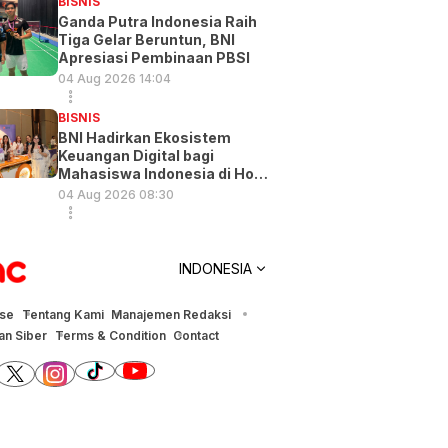
BISNIS
Ganda Putra Indonesia Raih
Tiga Gelar Beruntun, BNI
Apresiasi Pembinaan PBSI
04 Aug 2026 14:04
BISNIS
BNI Hadirkan Ekosistem
Keuangan Digital bagi
Mahasiswa Indonesia di Hong
Kong
04 Aug 2026 08:30
INDONESIA
ise
Tentang Kami
Manajemen Redaksi
n Siber
Terms & Condition
Contact