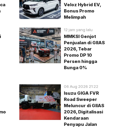
aca
Veloz Hybrid EV,
a
Bonus Promo
Melimpah
12 jam yang lalu
i
MMKSI Genjot
Penjualan di GIIAS
2026, Tebar
Promo DP 10
Persen hingga
Bunga 0%
06 Aug 2026 21:22
Isuzu GIGA FVR
Road Sweeper
Meluncur di GIIAS
omo
2026, Digitalisasi
Kendaraan
Penyapu Jalan