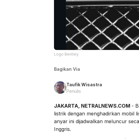
Logo Bentley.
Bagikan Via
Taufik Wisastra
Penulis
JAKARTA, NETRALNEWS.COM
- 
listrik dengan menghadirkan mobil l
anyar ini dijadwalkan meluncur sec
Inggris.