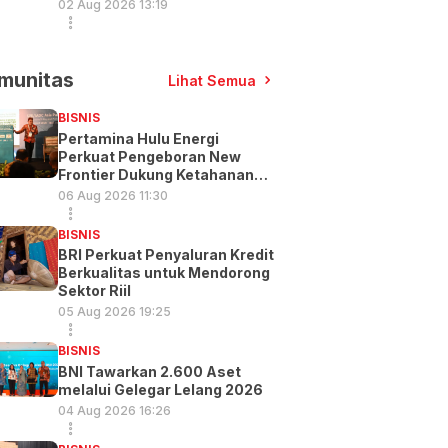
02 Aug 2026 13:19
munitas
Lihat Semua
BISNIS
Pertamina Hulu Energi
Perkuat Pengeboran New
Frontier Dukung Ketahanan
Energi
06 Aug 2026 11:30
BISNIS
BRI Perkuat Penyaluran Kredit
Berkualitas untuk Mendorong
Sektor Riil
05 Aug 2026 19:25
BISNIS
BNI Tawarkan 2.600 Aset
melalui Gelegar Lelang 2026
04 Aug 2026 16:26