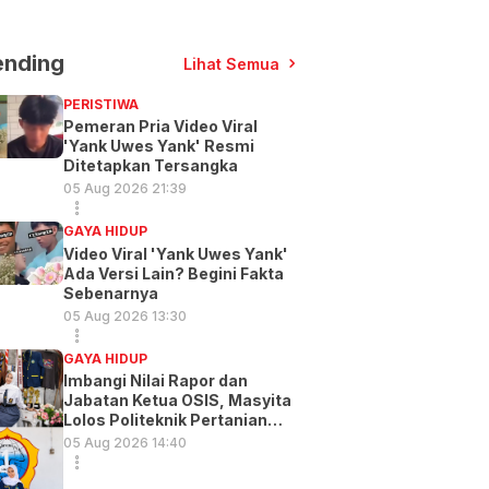
ending
Lihat Semua
PERISTIWA
Pemeran Pria Video Viral
'Yank Uwes Yank' Resmi
Ditetapkan Tersangka
05 Aug 2026 21:39
GAYA HIDUP
Video Viral 'Yank Uwes Yank'
Ada Versi Lain? Begini Fakta
Sebenarnya
05 Aug 2026 13:30
GAYA HIDUP
Imbangi Nilai Rapor dan
Jabatan Ketua OSIS, Masyita
Lolos Politeknik Pertanian
Gowa
05 Aug 2026 14:40