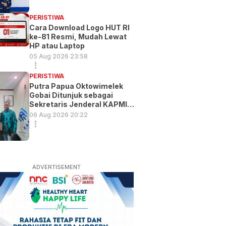
PERISTIWA
Cara Download Logo HUT RI
ke-81 Resmi, Mudah Lewat
HP atau Laptop
05 Aug 2026 23:58
PERISTIWA
Putra Papua Oktowimelek
Gobai Ditunjuk sebagai
Sekretaris Jenderal KAPMI
PT
06 Aug 2026 20:22
ADVERTISEMENT