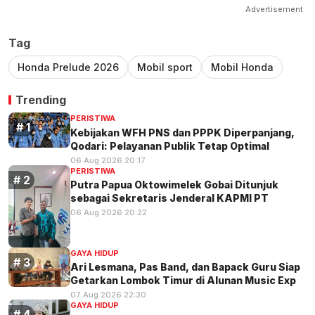
Advertisement
Tag
Honda Prelude 2026
Mobil sport
Mobil Honda
Trending
PERISTIWA
Kebijakan WFH PNS dan PPPK Diperpanjang,
Qodari: Pelayanan Publik Tetap Optimal
06 Aug 2026 20:17
PERISTIWA
Putra Papua Oktowimelek Gobai Ditunjuk
sebagai Sekretaris Jenderal KAPMI PT
06 Aug 2026 20:22
GAYA HIDUP
Ari Lesmana, Pas Band, dan Bapack Guru Siap
Getarkan Lombok Timur di Alunan Music Exp
07 Aug 2026 22:30
GAYA HIDUP