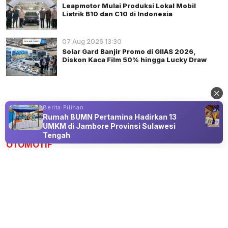
Leapmotor Mulai Produksi Lokal Mobil
Listrik B10 dan C10 di Indonesia
07 Aug 2026 13:30
Solar Gard Banjir Promo di GIIAS 2026,
Diskon Kaca Film 50% hingga Lucky Draw
Berita Pilihan
Rumah BUMN Pertamina Hadirkan 13
Advertisement
UMKM di Jambore Provinsi Sulawesi
Tengah
OTOMOTIF
KIA Seltos Trendy 2026 Jadi Varian
Termurah, Harga Rp359 Juta
08 Aug 2026 12:30
KIA Seltos Trendy 2026