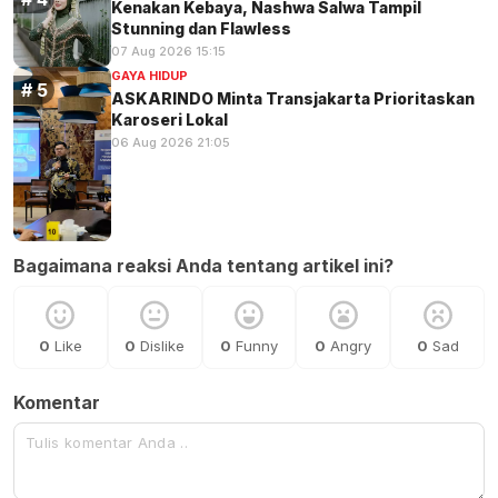
Kenakan Kebaya, Nashwa Salwa Tampil
Stunning dan Flawless
07 Aug 2026 15:15
GAYA HIDUP
ASKARINDO Minta Transjakarta Prioritaskan
Karoseri Lokal
06 Aug 2026 21:05
Bagaimana reaksi Anda tentang artikel ini?
0
Like
0
Dislike
0
Funny
0
Angry
0
Sad
Komentar