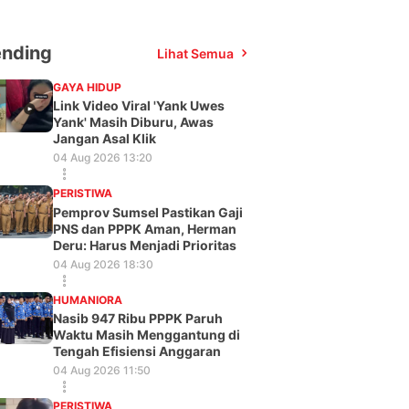
ending
Lihat Semua
GAYA HIDUP
Link Video Viral 'Yank Uwes
Yank' Masih Diburu, Awas
Jangan Asal Klik
04 Aug 2026 13:20
PERISTIWA
Pemprov Sumsel Pastikan Gaji
PNS dan PPPK Aman, Herman
Deru: Harus Menjadi Prioritas
04 Aug 2026 18:30
HUMANIORA
Nasib 947 Ribu PPPK Paruh
Waktu Masih Menggantung di
Tengah Efisiensi Anggaran
04 Aug 2026 11:50
PERISTIWA