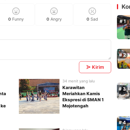
Ko
0
Funny
0
Angry
0
Sad
Kirim
34 menit yang lalu
Karawitan
nta
Meriahkan Kamis
Ekspresi di SMAN 1
 ke
Mojotengah