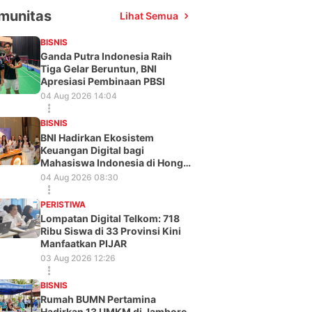
munitas
Lihat Semua
BISNIS
Ganda Putra Indonesia Raih
Tiga Gelar Beruntun, BNI
Apresiasi Pembinaan PBSI
04 Aug 2026 14:04
BISNIS
BNI Hadirkan Ekosistem
Keuangan Digital bagi
Mahasiswa Indonesia di Hong
Kong
04 Aug 2026 08:30
PERISTIWA
Lompatan Digital Telkom: 718
Ribu Siswa di 33 Provinsi Kini
Manfaatkan PIJAR
03 Aug 2026 12:26
BISNIS
Rumah BUMN Pertamina
Hadirkan 13 UMKM di Jambore