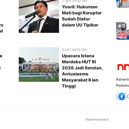
2 jam yang lalu
Yusril: Hukuman
Mati bagi Koruptor
Sudah Diatur
ru
dalam UU Tipikor
al
3 jam yang lalu
a
Upacara Istana
Merdeka HUT RI
i
2026 Jadi Sorotan,
Antusiasme
Advert
Masyarakat Kian
Pedoma
Tinggi
a Pilihan
Berita Pilihan
om Raih Lestari Award 2026
BNI Hadirkan Ekosistem
Digital bagi Mahasiswa 
di Hong Kong
Advertisement