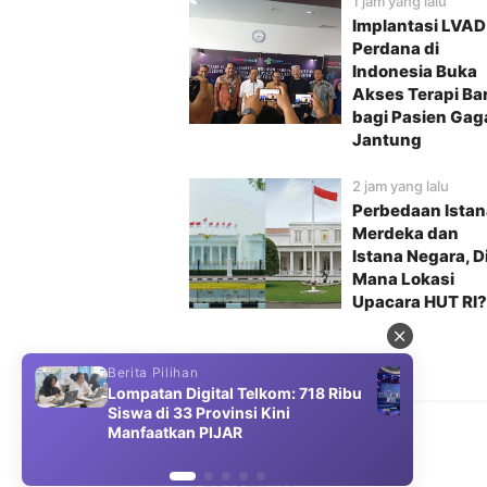
1 jam yang lalu
Implantasi LVAD
Perdana di
Indonesia Buka
Akses Terapi Ba
bagi Pasien Gag
Jantung
2 jam yang lalu
Perbedaan Istan
Merdeka dan
Istana Negara, D
Mana Lokasi
Upacara HUT RI?
Berita Pilihan
Berit
Lompatan Digital Telkom: 718 Ribu
Telk
Siswa di 33 Provinsi Kini
Manfaatkan PIJAR