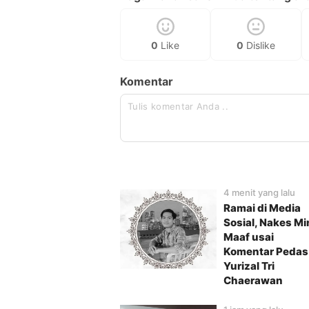
0
Like
0
Dislike
Komentar
4 menit yang lalu
Ramai di Media
Sosial, Nakes Mi
Maaf usai
Komentar Pedas
Yurizal Tri
Chaerawan