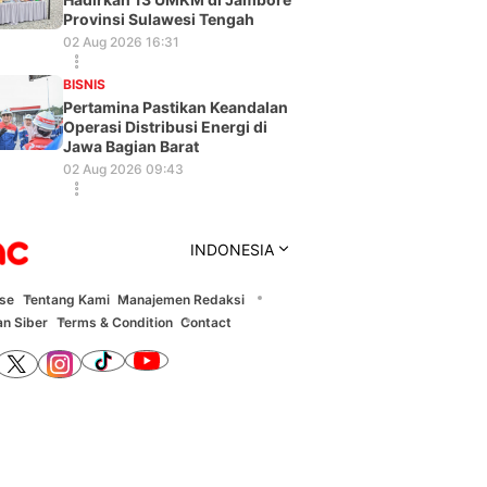
Provinsi Sulawesi Tengah
02 Aug 2026 16:31
BISNIS
Pertamina Pastikan Keandalan
Operasi Distribusi Energi di
Jawa Bagian Barat
02 Aug 2026 09:43
INDONESIA
ise
Tentang Kami
Manajemen Redaksi
n Siber
Terms & Condition
Contact
Berita Pilihan
 Keuangan
BRI Peduli Tingkatkan Kapasitas
Indonesia
Peternak Sapi Perah di Malang