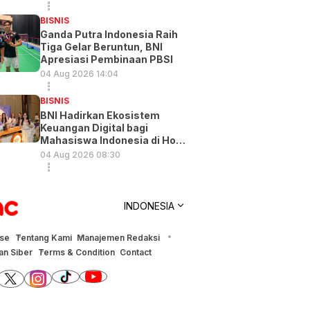
BISNIS
Ganda Putra Indonesia Raih
Tiga Gelar Beruntun, BNI
Apresiasi Pembinaan PBSI
04 Aug 2026 14:04
BISNIS
BNI Hadirkan Ekosistem
Keuangan Digital bagi
Mahasiswa Indonesia di Hong
Kong
04 Aug 2026 08:30
INDONESIA
ise
Tentang Kami
Manajemen Redaksi
n Siber
Terms & Condition
Contact