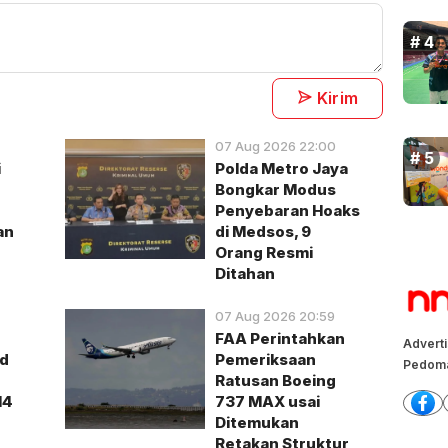
Kirim
07 Aug 2026 22:00
i
Polda Metro Jaya
Bongkar Modus
Penyebaran Hoaks
an
di Medsos, 9
Orang Resmi
Ditahan
07 Aug 2026 20:59
FAA Perintahkan
Advert
id
Pemeriksaan
Pedoma
Ratusan Boeing
14
737 MAX usai
Ditemukan
Retakan Struktur