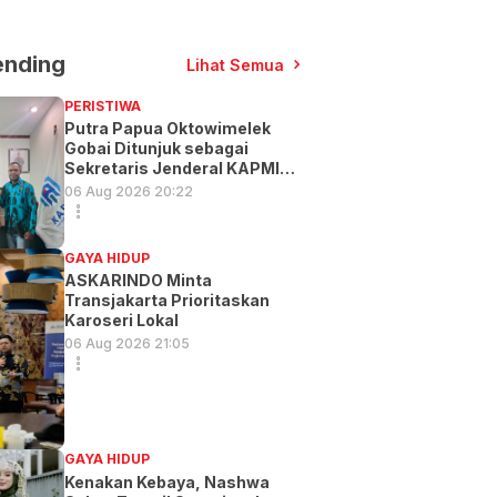
ending
Lihat Semua
PERISTIWA
Putra Papua Oktowimelek
Gobai Ditunjuk sebagai
Sekretaris Jenderal KAPMI
PT
06 Aug 2026 20:22
GAYA HIDUP
ASKARINDO Minta
Transjakarta Prioritaskan
Karoseri Lokal
06 Aug 2026 21:05
GAYA HIDUP
Kenakan Kebaya, Nashwa