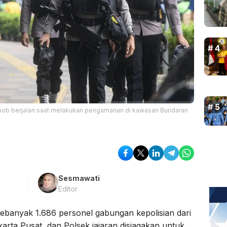
rimob berjalan saat melakukan pengamanan di kawasan Bundaran
Sesmawati
Editor
ebanyak 1.686 personel gabungan kepolisian dari
arta Pusat, dan Polsek jajaran disiagakan untuk