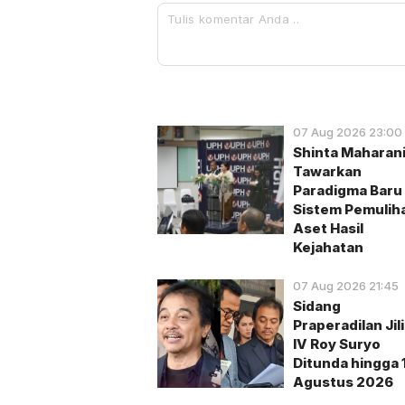
07 Aug 2026 23:00
Shinta Maharan
Tawarkan
Paradigma Baru
Sistem Pemulih
Aset Hasil
Kejahatan
07 Aug 2026 21:45
Sidang
Praperadilan Jil
IV Roy Suryo
Ditunda hingga 
Agustus 2026