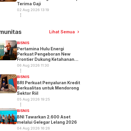
Terima Gaji
02 Aug 2026 13:19
munitas
Lihat Semua
BISNIS
Pertamina Hulu Energi
Perkuat Pengeboran New
Frontier Dukung Ketahanan
Energi
06 Aug 2026 11:30
BISNIS
BRI Perkuat Penyaluran Kredit
Berkualitas untuk Mendorong
Sektor Riil
05 Aug 2026 19:25
BISNIS
BNI Tawarkan 2.600 Aset
melalui Gelegar Lelang 2026
04 Aug 2026 16:26