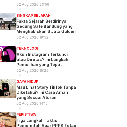
02 Aug 2026 23:59
SINGKAP SEJARAH
Fakta Sejarah Berdirinya
Gedung Sate Bandung yang
Menghabiskan 6 Juta Gulden
02 Aug 2026 19:52
TEKNOLOGI
Akun Instagram Terkunci
atau Diretas? Ini Langkah
Pemulihan yang Tepat
02 Aug 2026 15:25
GAYA HIDUP
Mau Lihat Story TikTok Tanpa
Diketahui? Ini Cara Aman
yang Sesuai Aturan
02 Aug 2026 14:15
PERISTIWA
Tiga Langkah Taktis
Pemerintah Agar PPPK Tetap