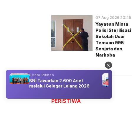
07 Aug 2026 20:45
Yayasan Minta
Polisi Sterilisasi
Sekolah Usai
Temuan 995
Senjata dan
Narkoba
Berita Pilihan
Berit
BNI Tawarkan 2.600 Aset
Pert
e
melalui Gelegar Lelang 2026
Oper
Jawa
PERISTIWA
Shinta Maharani Tawa
Pemulihan Aset Hasil 