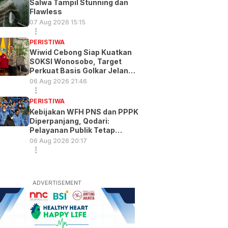
Salwa Tampil Stunning dan
Flawless
07 Aug 2026 15:15
PERISTIWA
Wiwid Cebong Siap Kuatkan
SOKSI Wonosobo, Target
Perkuat Basis Golkar Jelang
Pemilu 2029
06 Aug 2026 21:46
PERISTIWA
Kebijakan WFH PNS dan PPPK
Diperpanjang, Qodari:
Pelayanan Publik Tetap
Optimal
06 Aug 2026 20:17
ADVERTISEMENT