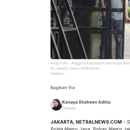
Arsip Foto - Anggota kepolisian dari korps B
HI, Jakarta, Senin (15/6/2026).
(Antara )
Bagikan Via
Kanaya Shaheen Aditia
Penulis
JAKARTA, NETRALNEWS.COM
- S
Polda Metro Jaya, Polres Metro Jak