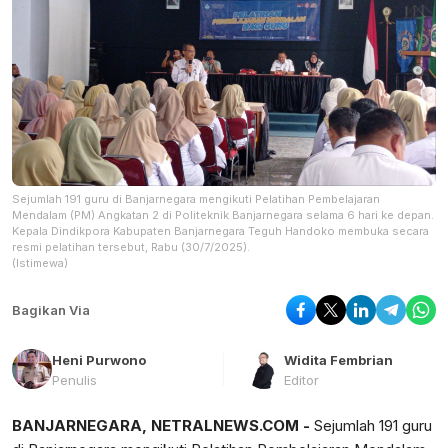
Sejumlah 191 guru di Banjarnegara mengikuti Pelatihan Pembelajaran
Mendalam (PM) Angkatan 2 di Politeknik Banjarnegara selama 6 hari ke depan.
Kepala Dindikpora Kabupaten Banjarnegara Teguh Handoko membuka secara
resmi pelatihan tersebut, Rabu (30/7/2025).
(Istimewa)
Bagikan Via
Heni Purwono
Widita Fembrian
Penulis
Editor
BANJARNEGARA, NETRALNEWS.COM -
Sejumlah 191 guru