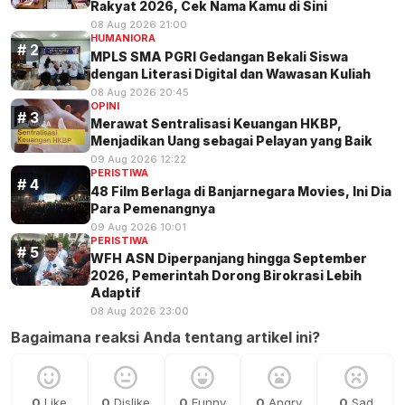
Rakyat 2026, Cek Nama Kamu di Sini
08 Aug 2026 21:00
HUMANIORA
MPLS SMA PGRI Gedangan Bekali Siswa
dengan Literasi Digital dan Wawasan Kuliah
08 Aug 2026 20:45
OPINI
Merawat Sentralisasi Keuangan HKBP,
Menjadikan Uang sebagai Pelayan yang Baik
09 Aug 2026 12:22
PERISTIWA
48 Film Berlaga di Banjarnegara Movies, Ini Dia
Para Pemenangnya
09 Aug 2026 10:01
PERISTIWA
WFH ASN Diperpanjang hingga September
2026, Pemerintah Dorong Birokrasi Lebih
Adaptif
08 Aug 2026 23:00
Bagaimana reaksi Anda tentang artikel ini?
0
Like
0
Dislike
0
Funny
0
Angry
0
Sad