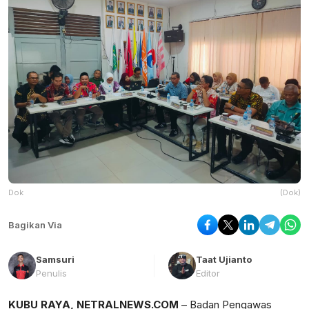
Dok
(Dok)
Bagikan Via
Samsuri
Taat Ujianto
Penulis
Editor
KUBU RAYA, NETRALNEWS.COM
– Badan Pengawas