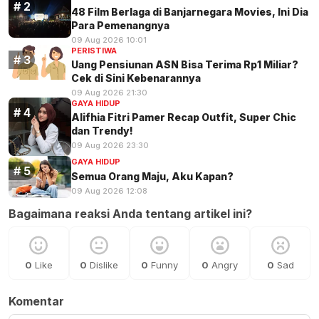
48 Film Berlaga di Banjarnegara Movies, Ini Dia
Para Pemenangnya
09 Aug 2026 10:01
PERISTIWA
Uang Pensiunan ASN Bisa Terima Rp1 Miliar?
Cek di Sini Kebenarannya
09 Aug 2026 21:30
GAYA HIDUP
Alifhia Fitri Pamer Recap Outfit, Super Chic
dan Trendy!
09 Aug 2026 23:30
GAYA HIDUP
Semua Orang Maju, Aku Kapan?
09 Aug 2026 12:08
Bagaimana reaksi Anda tentang artikel ini?
0
Like
0
Dislike
0
Funny
0
Angry
0
Sad
Komentar