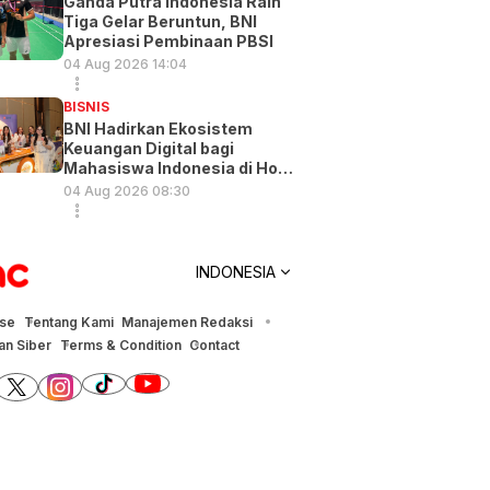
Ganda Putra Indonesia Raih
Tiga Gelar Beruntun, BNI
Apresiasi Pembinaan PBSI
04 Aug 2026 14:04
BISNIS
BNI Hadirkan Ekosistem
Keuangan Digital bagi
Mahasiswa Indonesia di Hong
Kong
04 Aug 2026 08:30
INDONESIA
ise
Tentang Kami
Manajemen Redaksi
n Siber
Terms & Condition
Contact