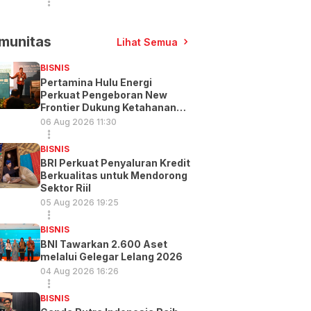
munitas
Lihat Semua
BISNIS
Pertamina Hulu Energi
Perkuat Pengeboran New
Frontier Dukung Ketahanan
Energi
06 Aug 2026 11:30
BISNIS
BRI Perkuat Penyaluran Kredit
Berkualitas untuk Mendorong
Sektor Riil
05 Aug 2026 19:25
BISNIS
BNI Tawarkan 2.600 Aset
melalui Gelegar Lelang 2026
04 Aug 2026 16:26
BISNIS