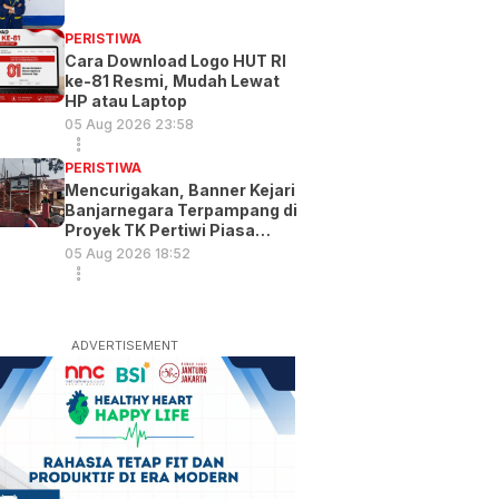
PERISTIWA
Cara Download Logo HUT RI
ke-81 Resmi, Mudah Lewat
HP atau Laptop
05 Aug 2026 23:58
PERISTIWA
Mencurigakan, Banner Kejari
Banjarnegara Terpampang di
Proyek TK Pertiwi Piasa
Wetan
05 Aug 2026 18:52
ADVERTISEMENT