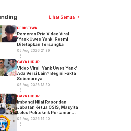
ending
Lihat Semua
PERISTIWA
Pemeran Pria Video Viral
'Yank Uwes Yank' Resmi
Ditetapkan Tersangka
05 Aug 2026 21:39
GAYA HIDUP
Video Viral 'Yank Uwes Yank'
Ada Versi Lain? Begini Fakta
Sebenarnya
05 Aug 2026 13:30
GAYA HIDUP
Imbangi Nilai Rapor dan
Jabatan Ketua OSIS, Masyita
Lolos Politeknik Pertanian
Gowa
05 Aug 2026 14:40