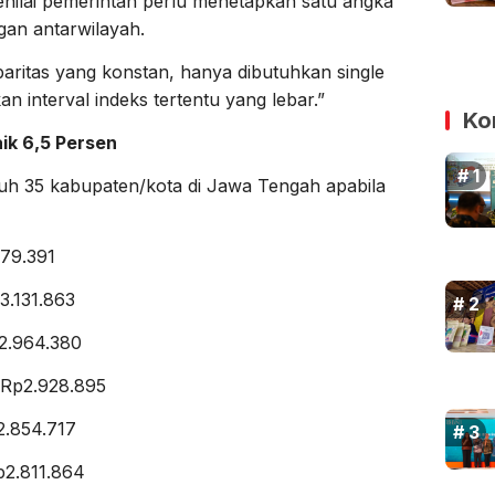
menilai pemerintah perlu menetapkan satu angka
ngan antarwilayah.
aritas yang konstan, hanya dibutuhkan single
 interval indeks tertentu yang lebar.”
Ko
ik 6,5 Persen
ruh 35 kabupaten/kota di Jawa Tengah apabila
79.391
.131.863
2.964.380
-Rp2.928.895
2.854.717
p2.811.864