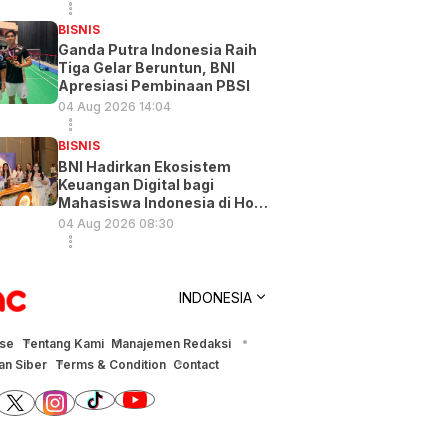
BISNIS
Ganda Putra Indonesia Raih
Tiga Gelar Beruntun, BNI
Apresiasi Pembinaan PBSI
04 Aug 2026 14:04
BISNIS
BNI Hadirkan Ekosistem
Keuangan Digital bagi
Mahasiswa Indonesia di Hong
Kong
04 Aug 2026 08:30
INDONESIA
ise
Tentang Kami
Manajemen Redaksi
n Siber
Terms & Condition
Contact