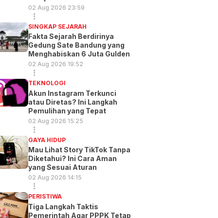
02 Aug 2026 23:59
SINGKAP SEJARAH
Fakta Sejarah Berdirinya
Gedung Sate Bandung yang
Menghabiskan 6 Juta Gulden
02 Aug 2026 19:52
TEKNOLOGI
Akun Instagram Terkunci
atau Diretas? Ini Langkah
Pemulihan yang Tepat
02 Aug 2026 15:25
GAYA HIDUP
Mau Lihat Story TikTok Tanpa
Diketahui? Ini Cara Aman
yang Sesuai Aturan
02 Aug 2026 14:15
PERISTIWA
Tiga Langkah Taktis
Pemerintah Agar PPPK Tetap