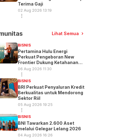
Terima Gaji
02 Aug 2026 13:19
munitas
Lihat Semua
BISNIS
Pertamina Hulu Energi
Perkuat Pengeboran New
Frontier Dukung Ketahanan
Energi
06 Aug 2026 11:30
BISNIS
BRI Perkuat Penyaluran Kredit
Berkualitas untuk Mendorong
Sektor Riil
05 Aug 2026 19:25
BISNIS
BNI Tawarkan 2.600 Aset
melalui Gelegar Lelang 2026
04 Aug 2026 16:26