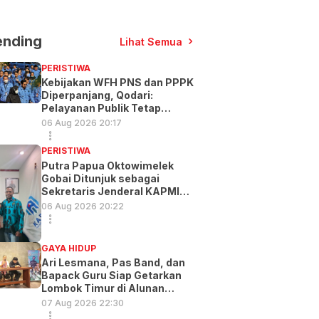
ending
Lihat Semua
PERISTIWA
Kebijakan WFH PNS dan PPPK
Diperpanjang, Qodari:
Pelayanan Publik Tetap
Optimal
06 Aug 2026 20:17
PERISTIWA
Putra Papua Oktowimelek
Gobai Ditunjuk sebagai
Sekretaris Jenderal KAPMI
PT
06 Aug 2026 20:22
GAYA HIDUP
Ari Lesmana, Pas Band, dan
Bapack Guru Siap Getarkan
Lombok Timur di Alunan
Music Exp
07 Aug 2026 22:30