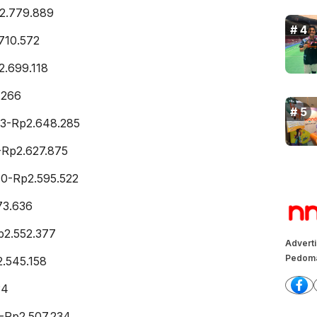
2.779.889
710.572
2.699.118
.266
53-Rp2.648.285
-Rp2.627.875
10-Rp2.595.522
73.636
p2.552.377
Advert
Pedoma
.545.158
34
-Rp2.507.234