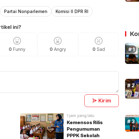
Partai Nonparlemen
Komisi II DPR RI
ikel ini?
Ko
0
Funny
0
Angry
0
Sad
Kirim
1 jam yang lalu
Kemensos Rilis
Pengumuman
PPPK Sekolah