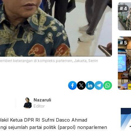
emberi keterangan di kompleks parlemen, Jakarta, Senin
Nazaruli
Editor
akil Ketua DPR RI Sufmi Dasco Ahmad
i sejumlah partai politik (parpol) nonparlemen