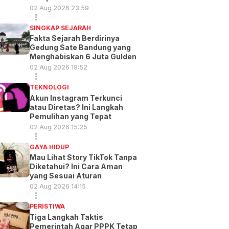
02 Aug 2026 23:59
SINGKAP SEJARAH
Fakta Sejarah Berdirinya
Gedung Sate Bandung yang
Menghabiskan 6 Juta Gulden
02 Aug 2026 19:52
TEKNOLOGI
Akun Instagram Terkunci
atau Diretas? Ini Langkah
Pemulihan yang Tepat
02 Aug 2026 15:25
GAYA HIDUP
Mau Lihat Story TikTok Tanpa
Diketahui? Ini Cara Aman
yang Sesuai Aturan
02 Aug 2026 14:15
PERISTIWA
Tiga Langkah Taktis
Pemerintah Agar PPPK Tetap