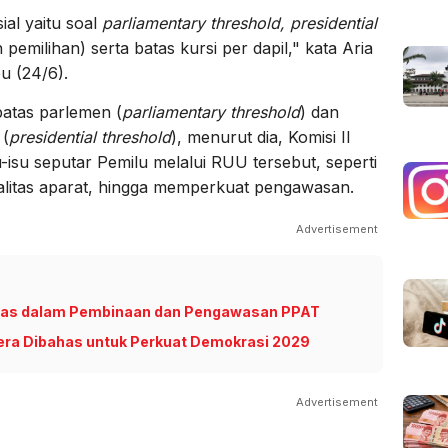
ial yaitu soal
parliamentary threshold, presidential
h pemilihan) serta batas kursi per dapil," kata Aria
u (24/6).
batas parlemen (
parliamentary threshold
) dan
 (
presidential threshold
), menurut dia, Komisi II
-isu seputar Pemilu melalui RUU tersebut, seperti
alitas aparat, hingga memperkuat pengawasan.
Advertisement
gas dalam Pembinaan dan Pengawasan PPAT
gera Dibahas untuk Perkuat Demokrasi 2029
Advertisement