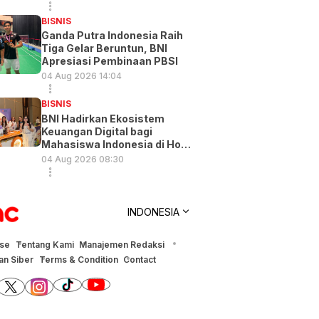
BISNIS
Ganda Putra Indonesia Raih
Tiga Gelar Beruntun, BNI
Apresiasi Pembinaan PBSI
04 Aug 2026 14:04
BISNIS
BNI Hadirkan Ekosistem
Keuangan Digital bagi
Mahasiswa Indonesia di Hong
Kong
04 Aug 2026 08:30
INDONESIA
ise
Tentang Kami
Manajemen Redaksi
n Siber
Terms & Condition
Contact