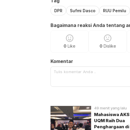
Tag
DPR
Sufmi Dasco
RUU Pemilu
Bagaimana reaksi Anda tentang art
0
Like
0
Dislike
Komentar
49 menit yang lalu
Mahasiswa AKS
UQM Raih Dua
Penghargaan di