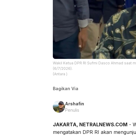
Wakil Ketua DPR RI Sufmi Dasco Ahmad saat m
(6/7/2026).
(Antara )
Bagikan Via
Arshafin
Penulis
JAKARTA, NETRALNEWS.COM
- W
mengatakan DPR RI akan mengunjung