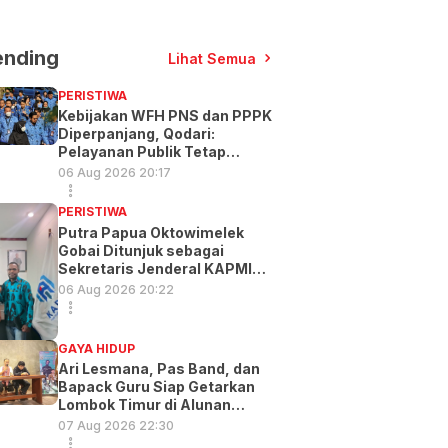
ending
Lihat Semua
PERISTIWA
Kebijakan WFH PNS dan PPPK
Diperpanjang, Qodari:
Pelayanan Publik Tetap
Optimal
06 Aug 2026 20:17
PERISTIWA
Putra Papua Oktowimelek
Gobai Ditunjuk sebagai
Sekretaris Jenderal KAPMI
PT
06 Aug 2026 20:22
GAYA HIDUP
Ari Lesmana, Pas Band, dan
Bapack Guru Siap Getarkan
Lombok Timur di Alunan
Music Exp
07 Aug 2026 22:30