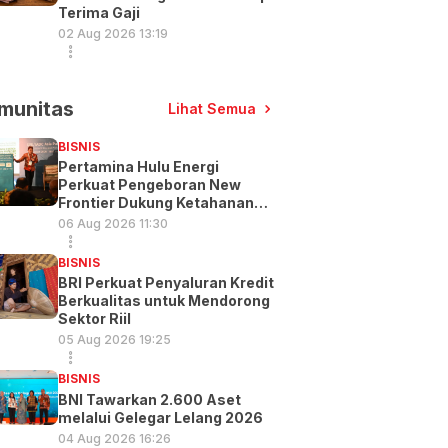
Terima Gaji
02 Aug 2026 13:19
munitas
Lihat Semua
BISNIS
Pertamina Hulu Energi
Perkuat Pengeboran New
Frontier Dukung Ketahanan
Energi
06 Aug 2026 11:30
BISNIS
BRI Perkuat Penyaluran Kredit
Berkualitas untuk Mendorong
Sektor Riil
05 Aug 2026 19:25
BISNIS
BNI Tawarkan 2.600 Aset
melalui Gelegar Lelang 2026
04 Aug 2026 16:26