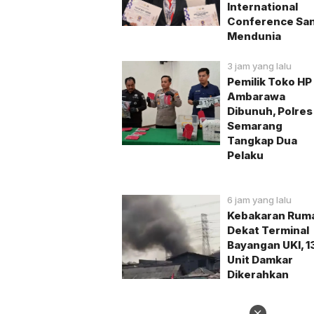
International
Conference San
Mendunia
3 jam yang lalu
Pemilik Toko HP 
Ambarawa
Dibunuh, Polres
Semarang
Tangkap Dua
Pelaku
6 jam yang lalu
Kebakaran Rum
Dekat Terminal
Bayangan UKI, 1
Unit Damkar
Dikerahkan