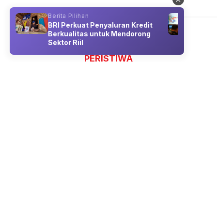
Berita Pilihan
Berit
BRI Perkuat Penyaluran Kredit
Pert
Berkualitas untuk Mendorong
Peng
Sektor Riil
Duku
PERISTIWA
Mahasiswa AKS UQM Ra
International Confere
08 Aug 2026 22:00
Mahasiswa Program Studi Akuntansi
Meraih Dua Penghargaan