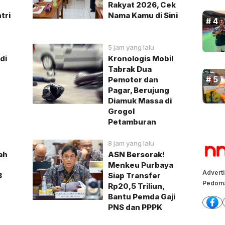
Rakyat 2026, Cek
tri
Nama Kamu di Sini
5 jam yang lalu
di
Kronologis Mobil
Tabrak Dua
Pemotor dan
Pagar, Berujung
Diamuk Massa di
Grogol
Petamburan
8 jam yang lalu
ah
ASN Bersorak!
Menkeu Purbaya
Advert
3
Siap Transfer
Pedoma
Rp20,5 Triliun,
Bantu Pemda Gaji
PNS dan PPPK