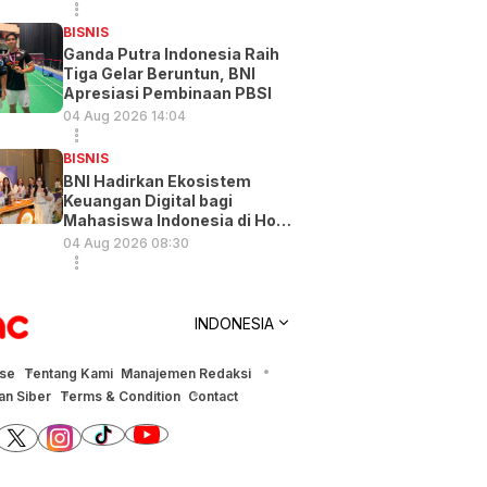
BISNIS
Ganda Putra Indonesia Raih
Tiga Gelar Beruntun, BNI
Apresiasi Pembinaan PBSI
04 Aug 2026 14:04
BISNIS
BNI Hadirkan Ekosistem
Keuangan Digital bagi
Mahasiswa Indonesia di Hong
Kong
04 Aug 2026 08:30
INDONESIA
ise
Tentang Kami
Manajemen Redaksi
n Siber
Terms & Condition
Contact