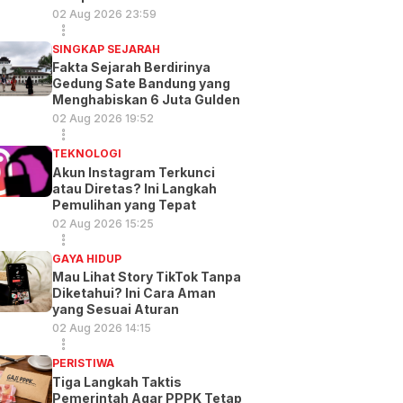
02 Aug 2026 23:59
SINGKAP SEJARAH
Fakta Sejarah Berdirinya
Gedung Sate Bandung yang
Menghabiskan 6 Juta Gulden
02 Aug 2026 19:52
TEKNOLOGI
Akun Instagram Terkunci
atau Diretas? Ini Langkah
Pemulihan yang Tepat
02 Aug 2026 15:25
GAYA HIDUP
Mau Lihat Story TikTok Tanpa
Diketahui? Ini Cara Aman
yang Sesuai Aturan
02 Aug 2026 14:15
PERISTIWA
Tiga Langkah Taktis
Pemerintah Agar PPPK Tetap