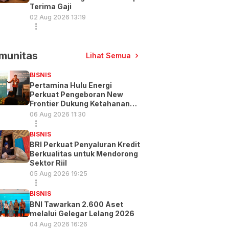
Terima Gaji
02 Aug 2026 13:19
munitas
Lihat Semua
BISNIS
Pertamina Hulu Energi
Perkuat Pengeboran New
Frontier Dukung Ketahanan
Energi
06 Aug 2026 11:30
BISNIS
BRI Perkuat Penyaluran Kredit
Berkualitas untuk Mendorong
Sektor Riil
05 Aug 2026 19:25
BISNIS
BNI Tawarkan 2.600 Aset
melalui Gelegar Lelang 2026
04 Aug 2026 16:26