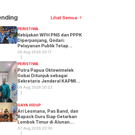
ending
Lihat Semua
PERISTIWA
Kebijakan WFH PNS dan PPPK
Diperpanjang, Qodari:
Pelayanan Publik Tetap
Optimal
06 Aug 2026 20:17
PERISTIWA
Putra Papua Oktowimelek
Gobai Ditunjuk sebagai
Sekretaris Jenderal KAPMI
PT
06 Aug 2026 20:22
GAYA HIDUP
Ari Lesmana, Pas Band, dan
Bapack Guru Siap Getarkan
Lombok Timur di Alunan
Music Exp
07 Aug 2026 22:30