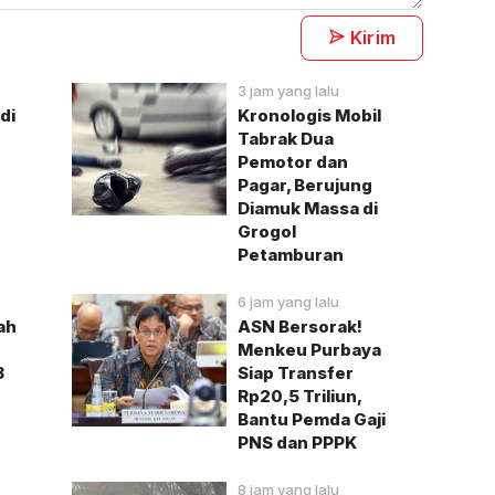
Kirim
3 jam yang lalu
di
Kronologis Mobil
Tabrak Dua
Pemotor dan
Pagar, Berujung
Diamuk Massa di
Grogol
Petamburan
6 jam yang lalu
ah
ASN Bersorak!
Menkeu Purbaya
3
Siap Transfer
Rp20,5 Triliun,
Bantu Pemda Gaji
PNS dan PPPK
8 jam yang lalu