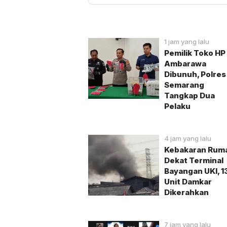
1 jam yang lalu
Pemilik Toko HP 
Ambarawa
Dibunuh, Polres
Semarang
Tangkap Dua
Pelaku
4 jam yang lalu
Kebakaran Rum
Dekat Terminal
Bayangan UKI, 1
Unit Damkar
Dikerahkan
7 jam yang lalu