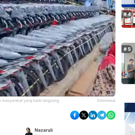
i masyarakat yang hadir langsung
(Istimewa)
Nazaruli