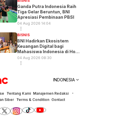
BISNIS
Ganda Putra Indonesia Raih
Tiga Gelar Beruntun, BNI
Apresiasi Pembinaan PBSI
04 Aug 2026 14:04
BISNIS
BNI Hadirkan Ekosistem
Keuangan Digital bagi
Mahasiswa Indonesia di Hong
Kong
04 Aug 2026 08:30
INDONESIA
ise
Tentang Kami
Manajemen Redaksi
n Siber
Terms & Condition
Contact