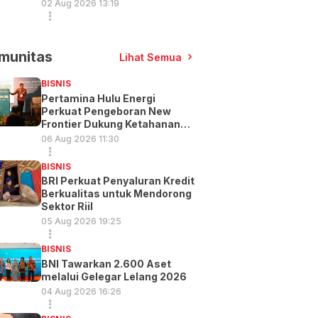
02 Aug 2026 13:19
munitas
Lihat Semua
BISNIS
Pertamina Hulu Energi
Perkuat Pengeboran New
Frontier Dukung Ketahanan
Energi
06 Aug 2026 11:30
BISNIS
BRI Perkuat Penyaluran Kredit
Berkualitas untuk Mendorong
Sektor Riil
05 Aug 2026 19:25
BISNIS
BNI Tawarkan 2.600 Aset
melalui Gelegar Lelang 2026
04 Aug 2026 16:26