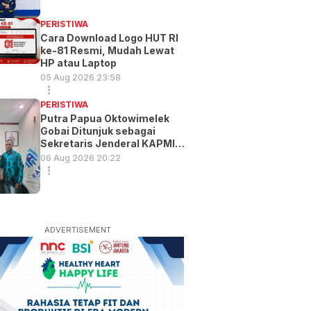
PERISTIWA
Cara Download Logo HUT RI
ke-81 Resmi, Mudah Lewat
HP atau Laptop
05 Aug 2026 23:58
PERISTIWA
Putra Papua Oktowimelek
Gobai Ditunjuk sebagai
Sekretaris Jenderal KAPMI
PT
06 Aug 2026 20:22
ADVERTISEMENT