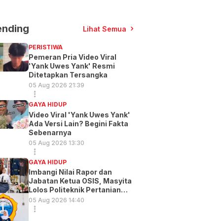
ending
Lihat Semua
PERISTIWA
Pemeran Pria Video Viral
'Yank Uwes Yank' Resmi
Ditetapkan Tersangka
05 Aug 2026 21:39
GAYA HIDUP
Video Viral 'Yank Uwes Yank'
Ada Versi Lain? Begini Fakta
Sebenarnya
05 Aug 2026 13:30
GAYA HIDUP
Imbangi Nilai Rapor dan
Jabatan Ketua OSIS, Masyita
Lolos Politeknik Pertanian
Gowa
05 Aug 2026 14:40