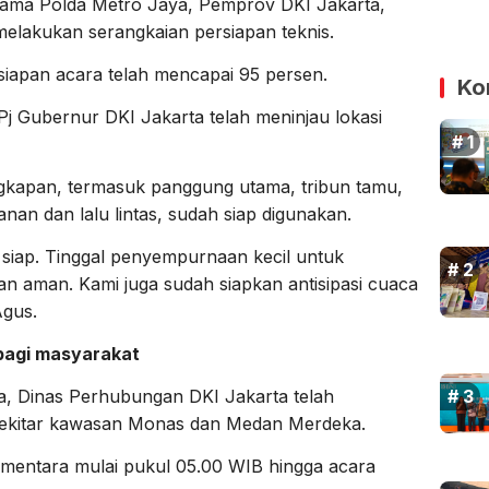
rsama Polda Metro Jaya, Pemprov DKI Jakarta,
 melakukan serangkaian persiapan teknis.
siapan acara telah mencapai 95 persen.
Ko
j Gubernur DKI Jakarta telah meninjau lokasi
gkapan, termasuk panggung utama, tribun tamu,
nan dan lalu lintas, sudah siap digunakan.
 siap. Tinggal penyempurnaan kecil untuk
an aman. Kami juga sudah siapkan antisipasi cuaca
Agus.
 bagi masyarakat
, Dinas Perhubungan DKI Jakarta telah
i sekitar kawasan Monas dan Medan Merdeka.
ementara mulai pukul 05.00 WIB hingga acara