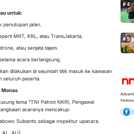
bau untuk:
ak penutupan jalan.
perti MRT, KRL, atau TransJakarta.
one, atau senjata tajam.
 selama acara berlangsung.
kan dilakukan di sejumlah titik masuk ke kawasan
seluruh peserta.
i Monas
Advert
Pedoma
usung tema “TNI Patriot NKRI, Pengawal
 Rangkaian acaranya mencakup:
rabowo Subianto sebagai inspektur upacara.
, AL, AU).