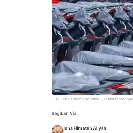
HUT TNI siapkan doorprize 200 unit motor bag
Bagikan Via
Isna Himatun Aliyah