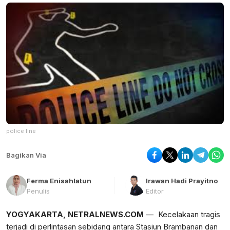
police line
Bagikan Via
Ferma Enisahlatun
Irawan Hadi Prayitno
Penulis
Editor
YOGYAKARTA, NETRALNEWS.COM
— Kecelakaan tragis
terjadi di perlintasan sebidang antara Stasiun Brambanan dan