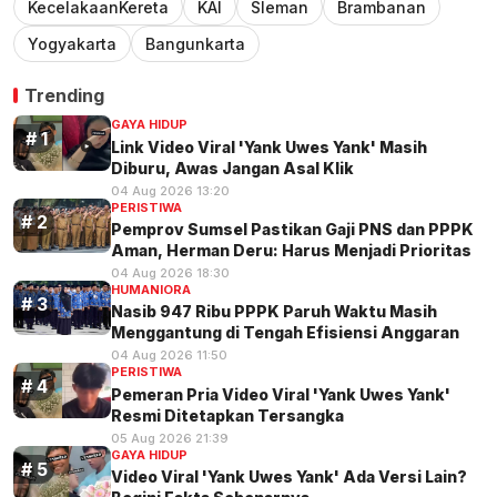
KecelakaanKereta
KAI
Sleman
Brambanan
Yogyakarta
Bangunkarta
Trending
GAYA HIDUP
Link Video Viral 'Yank Uwes Yank' Masih
Diburu, Awas Jangan Asal Klik
04 Aug 2026 13:20
PERISTIWA
Pemprov Sumsel Pastikan Gaji PNS dan PPPK
Aman, Herman Deru: Harus Menjadi Prioritas
04 Aug 2026 18:30
HUMANIORA
Nasib 947 Ribu PPPK Paruh Waktu Masih
Menggantung di Tengah Efisiensi Anggaran
04 Aug 2026 11:50
PERISTIWA
Pemeran Pria Video Viral 'Yank Uwes Yank'
Resmi Ditetapkan Tersangka
05 Aug 2026 21:39
GAYA HIDUP
Video Viral 'Yank Uwes Yank' Ada Versi Lain?