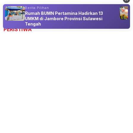
Berita Pilihan
Rumah BUMN Pertamina Hadirkan 13
Advertisement
UMKM di Jambore Provinsi Sulawesi
Tengah
PERISTIWA
KKN Universitas Islam Negeri Sunan
Ampel Aktif Mengajar Madrasah di
Desa Sukowono
06 Aug 2026 23:23
Program KKN Universitas Islam Negeri Sunan Ampel
Surabaya Kelompok 208