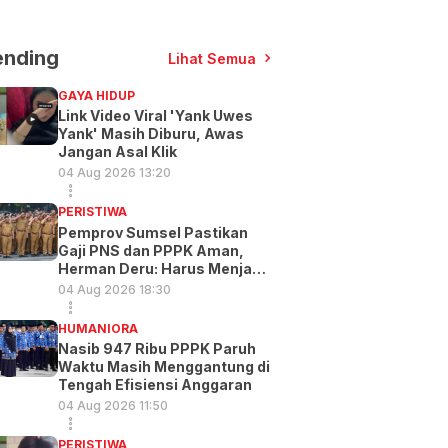
ending
Lihat Semua
GAYA HIDUP
Link Video Viral 'Yank Uwes
Yank' Masih Diburu, Awas
Jangan Asal Klik
04 Aug 2026 13:20
PERISTIWA
Pemprov Sumsel Pastikan
Gaji PNS dan PPPK Aman,
Herman Deru: Harus Menjadi
Prioritas
04 Aug 2026 18:30
HUMANIORA
Nasib 947 Ribu PPPK Paruh
Waktu Masih Menggantung di
Tengah Efisiensi Anggaran
04 Aug 2026 11:50
PERISTIWA