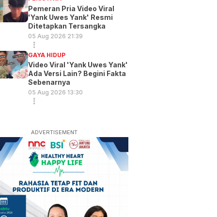
Pemeran Pria Video Viral
'Yank Uwes Yank' Resmi
Ditetapkan Tersangka
05 Aug 2026 21:39
GAYA HIDUP
Video Viral 'Yank Uwes Yank'
Ada Versi Lain? Begini Fakta
Sebenarnya
05 Aug 2026 13:30
ADVERTISEMENT