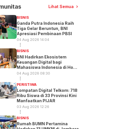
munitas
Lihat Semua
BISNIS
Ganda Putra Indonesia Raih
Tiga Gelar Beruntun, BNI
Apresiasi Pembinaan PBSI
04 Aug 2026 14:04
BISNIS
BNI Hadirkan Ekosistem
Keuangan Digital bagi
Mahasiswa Indonesia di Hong
Kong
04 Aug 2026 08:30
PERISTIWA
Lompatan Digital Telkom: 718
Ribu Siswa di 33 Provinsi Kini
Manfaatkan PIJAR
03 Aug 2026 12:26
BISNIS
Rumah BUMN Pertamina
Hadirkan 13 UMKM di Jambore