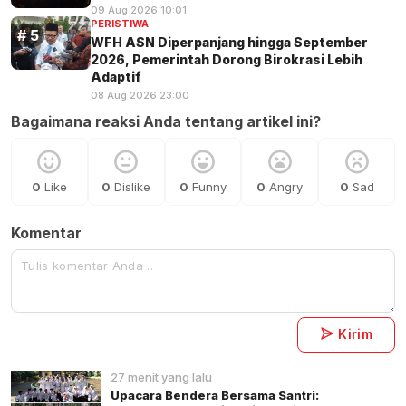
09 Aug 2026 10:01
PERISTIWA
WFH ASN Diperpanjang hingga September
2026, Pemerintah Dorong Birokrasi Lebih
Adaptif
08 Aug 2026 23:00
Bagaimana reaksi Anda tentang artikel ini?
0
Like
0
Dislike
0
Funny
0
Angry
0
Sad
Komentar
Kirim
27 menit yang lalu
Upacara Bendera Bersama Santri: