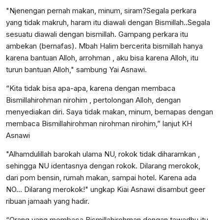
"Njenengan pernah makan, minum, siram?Segala perkara
yang tidak makruh, haram itu diawali dengan Bismillah..Segala
sesuatu diawali dengan bismillah. Gampang perkara itu
ambekan (bernafas). Mbah Halim bercerita bismillah hanya
karena bantuan Alloh, arrohman , aku bisa karena Alloh, itu
turun bantuan Alloh," sambung Yai Asnawi.
“Kita tidak bisa apa-apa, karena dengan membaca
Bismillahirohman nirohim , pertolongan Alloh, dengan
menyediakan diri. Saya tidak makan, minum, bernapas dengan
membaca Bismillahirohman nirohman nirohim,” lanjut KH
Asnawi
"Alhamdulillah barokah ulama NU, rokok tidak diharamkan ,
sehingga NU identasnya dengan rokok. Dilarang merokok,
dari pom bensin, rumah makan, sampai hotel. Karena ada
NO... Dilarang merokok!" ungkap Kiai Asnawi disambut geer
ribuan jamaah yang hadir.
“Orang yang membaca Bismillahirohman dengan tawadhu itu