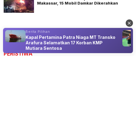
Makassar, 15 Mobil Damkar Dikerahkan
Berita Pilihan
Kapal Pertamina Patra Niaga MT Transko
Advertisement
Arafura Selamatkan 17 Korban KMP
Mutiara Sentosa
PERISTIWA
Upacara Bendera Bersama Santri:
Menanamkan Nasionalisme di
Pesantren
10 Aug 2026 10:10
Membangun Cinta Tanah Air dan Semangat Kebangsaan
Melalui Upacara di Pesantren