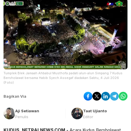
Tumplek Blek Jamaah Ahbabul Musthofa padati alun-alun Simpang 7 Kudus
Bersholawat bersama Habib Syech Assegaf diadakan Sabtu, 4 Juli 2026
(Foto)
Bagikan Via
Aji Setiawan
Taat Ujianto
Penulis
Editor
KUDUS, NETRALNEWS.COM -
Acara Kudus Bersholawat