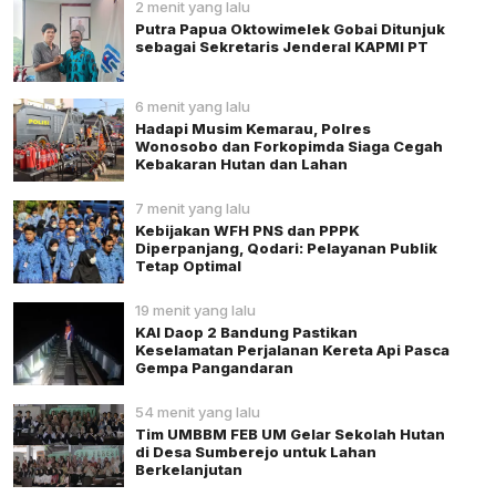
2 menit yang lalu
Putra Papua Oktowimelek Gobai Ditunjuk
sebagai Sekretaris Jenderal KAPMI PT
6 menit yang lalu
Hadapi Musim Kemarau, Polres
Wonosobo dan Forkopimda Siaga Cegah
Kebakaran Hutan dan Lahan
7 menit yang lalu
Kebijakan WFH PNS dan PPPK
Diperpanjang, Qodari: Pelayanan Publik
Tetap Optimal
19 menit yang lalu
KAI Daop 2 Bandung Pastikan
Keselamatan Perjalanan Kereta Api Pasca
Gempa Pangandaran
54 menit yang lalu
Tim UMBBM FEB UM Gelar Sekolah Hutan
di Desa Sumberejo untuk Lahan
Berkelanjutan