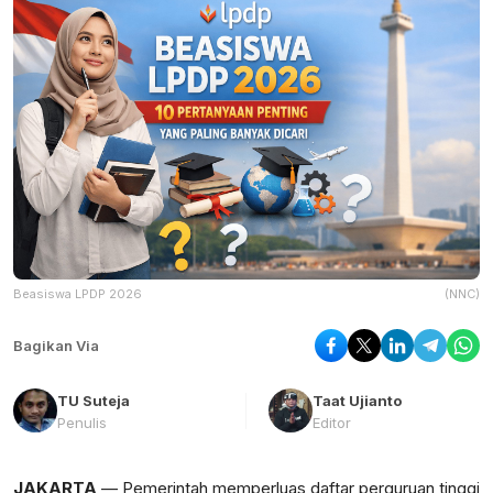
Beasiswa LPDP 2026
(NNC)
Bagikan Via
TU Suteja
Taat Ujianto
Penulis
Editor
JAKARTA
— Pemerintah memperluas daftar perguruan tinggi