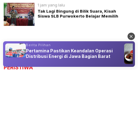
1 jam yang lalu
Tak Lagi Bingung di Bilik Suara, Kisah
Siswa SLB Purwokerto Belajar Memilih
Berita Pilihan
Pertamina Pastikan Keandalan Operasi
Advertisement
Distribusi Energi di Jawa Bagian Barat
PERISTIWA
Putra Papua Oktowimelek Gobai
Ditunjuk sebagai Sekretaris Jenderal
KAPMI PT
06 Aug 2026 20:22
Sekretaris Jenderal KAPMI PT