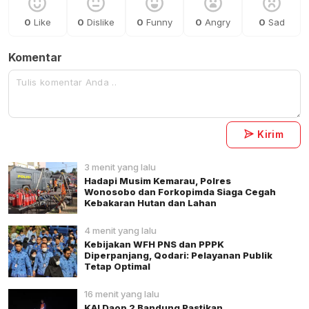
0
Like
0
Dislike
0
Funny
0
Angry
0
Sad
Komentar
Kirim
3 menit yang lalu
Hadapi Musim Kemarau, Polres
Wonosobo dan Forkopimda Siaga Cegah
Kebakaran Hutan dan Lahan
4 menit yang lalu
Kebijakan WFH PNS dan PPPK
Diperpanjang, Qodari: Pelayanan Publik
Tetap Optimal
16 menit yang lalu
KAI Daop 2 Bandung Pastikan