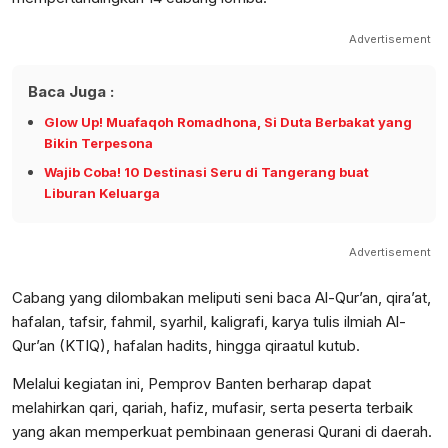
Advertisement
Baca Juga :
Glow Up! Muafaqoh Romadhona, Si Duta Berbakat yang
Bikin Terpesona
Wajib Coba! 10 Destinasi Seru di Tangerang buat
Liburan Keluarga
Advertisement
Cabang yang dilombakan meliputi seni baca Al-Qur’an, qira’at,
hafalan, tafsir, fahmil, syarhil, kaligrafi, karya tulis ilmiah Al-
Qur’an (KTIQ), hafalan hadits, hingga qiraatul kutub.
Melalui kegiatan ini, Pemprov Banten berharap dapat
melahirkan qari, qariah, hafiz, mufasir, serta peserta terbaik
yang akan memperkuat pembinaan generasi Qurani di daerah.