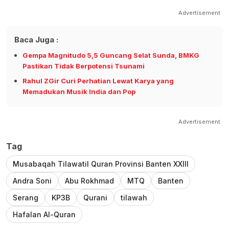
Advertisement
Baca Juga :
Gempa Magnitudo 5,5 Guncang Selat Sunda, BMKG
Pastikan Tidak Berpotensi Tsunami
Rahul ZGir Curi Perhatian Lewat Karya yang
Memadukan Musik India dan Pop
Advertisement
Tag
Musabaqah Tilawatil Quran Provinsi Banten XXIII
Andra Soni
Abu Rokhmad
MTQ
Banten
Serang
KP3B
Qurani
tilawah
Hafalan Al-Quran