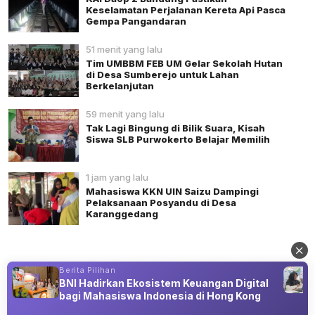
Keselamatan Perjalanan Kereta Api Pasca
Gempa Pangandaran
51 menit yang lalu
Tim UMBBM FEB UM Gelar Sekolah Hutan
di Desa Sumberejo untuk Lahan
Berkelanjutan
59 menit yang lalu
Tak Lagi Bingung di Bilik Suara, Kisah
Siswa SLB Purwokerto Belajar Memilih
1 jam yang lalu
Mahasiswa KKN UIN Saizu Dampingi
Pelaksanaan Posyandu di Desa
Karanggedang
Berita Pilihan
BNI Hadirkan Ekosistem Keuangan Digital
Advertisement
bagi Mahasiswa Indonesia di Hong Kong