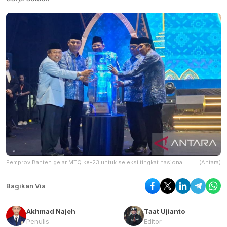
Pemprov Banten gelar MTQ ke-23 untuk seleksi tingkat nasional
(Antara)
Bagikan Via
Akhmad Najeh
Taat Ujianto
Penulis
Editor