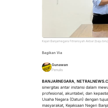
Kajari Banjarnegara Fitriansyah Akbar (baju bi
Bagikan Via
Gunawan
Penulis
BANJARNEGARA
,
NETRALNEWS.
sinergitas antar instansi dalam me
profesional, akuntabel, dan kepas
Usaha Negara (Datun) dengan tujua
masyarakat, Kejaksaan Negeri Banj