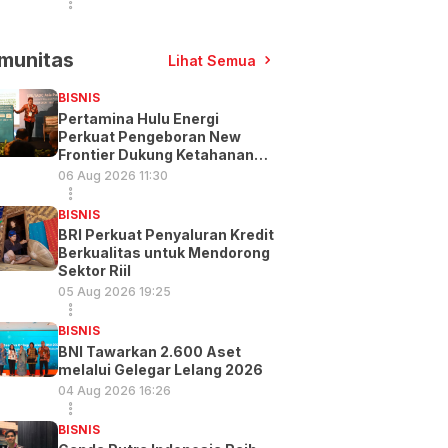
munitas
Lihat Semua
BISNIS
Pertamina Hulu Energi
Perkuat Pengeboran New
Frontier Dukung Ketahanan
Energi
06 Aug 2026 11:30
BISNIS
BRI Perkuat Penyaluran Kredit
Berkualitas untuk Mendorong
Sektor Riil
05 Aug 2026 19:25
BISNIS
BNI Tawarkan 2.600 Aset
melalui Gelegar Lelang 2026
04 Aug 2026 16:26
BISNIS