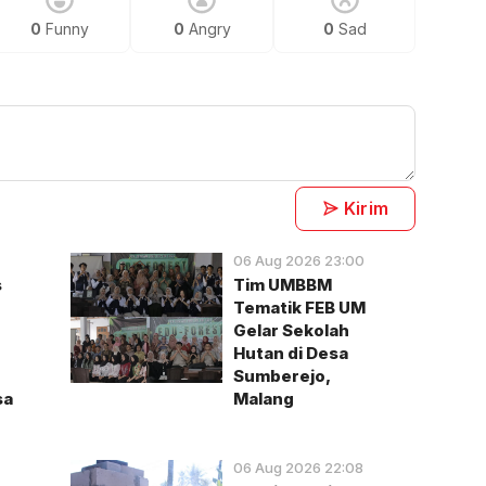
0
Funny
0
Angry
0
Sad
Kirim
06 Aug 2026 23:00
s
Tim UMBBM
Tematik FEB UM
Gelar Sekolah
Hutan di Desa
Sumberejo,
sa
Malang
06 Aug 2026 22:08