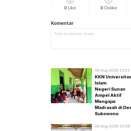
0
Like
0
Dislike
Komentar
06 Aug 2026 23:23
KKN Universita
Islam
Negeri Sunan
Ampel Aktif
Mengajar
Madrasah di De
Sukowono
06 Aug 2026 22:08