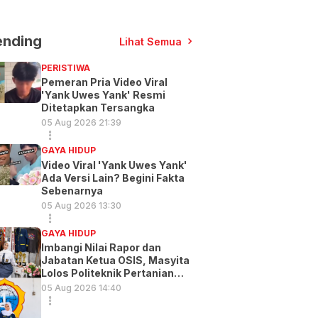
ending
Lihat Semua
PERISTIWA
Pemeran Pria Video Viral
'Yank Uwes Yank' Resmi
Ditetapkan Tersangka
05 Aug 2026 21:39
GAYA HIDUP
Video Viral 'Yank Uwes Yank'
Ada Versi Lain? Begini Fakta
Sebenarnya
05 Aug 2026 13:30
GAYA HIDUP
Imbangi Nilai Rapor dan
Jabatan Ketua OSIS, Masyita
Lolos Politeknik Pertanian
Gowa
05 Aug 2026 14:40