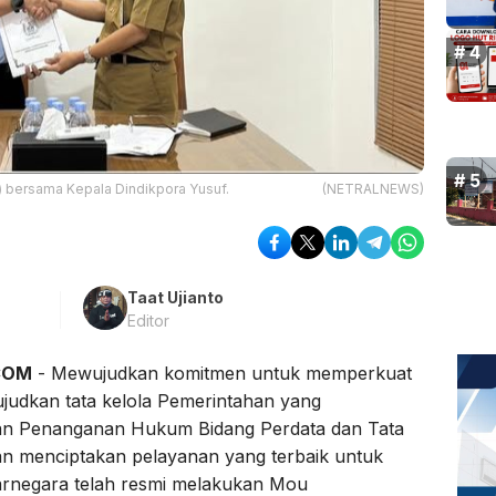
ru) bersama Kepala Dindikpora Yusuf.
(NETRALNEWS)
Taat Ujianto
Editor
COM
- Mewujudkan komitmen untuk memperkuat
wujudkan tata kelola Pemerintahan yang
tian Penanganan Hukum Bidang Perdata dan Tata
n menciptakan pelayanan yang terbaik untuk
arnegara telah resmi melakukan Mou