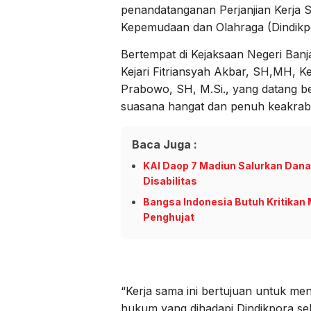
penandatanganan Perjanjian Kerja 
Kepemudaan dan Olahraga (Dindikp
Bertempat di Kejaksaan Negeri Ban
Kejari Fitriansyah Akbar, SH,MH, 
Prabowo, SH, M.Si., yang datang b
suasana hangat dan penuh keakrab
Baca Juga :
KAI Daop 7 Madiun Salurkan Dana 
Disabilitas
Bangsa Indonesia Butuh Kritika
Penghujat
“Kerja sama ini bertujuan untuk me
hukum yang dihadapi Dindikpora sel