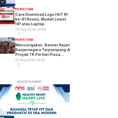
PERISTIWA
Cara Download Logo HUT RI
ke-81 Resmi, Mudah Lewat
HP atau Laptop
05 Aug 2026 23:58
PERISTIWA
Mencurigakan, Banner Kejari
Banjarnegara Terpampang di
Proyek TK Pertiwi Piasa
Wetan
05 Aug 2026 18:52
ADVERTISEMENT