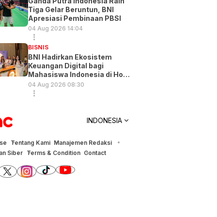
Ganda Putra Indonesia Raih
Tiga Gelar Beruntun, BNI
Apresiasi Pembinaan PBSI
04 Aug 2026 14:04
BISNIS
BNI Hadirkan Ekosistem
Keuangan Digital bagi
Mahasiswa Indonesia di Hong
Kong
04 Aug 2026 08:30
INDONESIA
ise
Tentang Kami
Manajemen Redaksi
n Siber
Terms & Condition
Contact