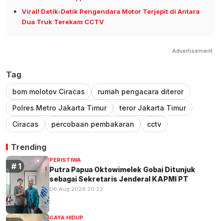
Viral! Detik-Detik Pengendara Motor Terjepit di Antara
Dua Truk Terekam CCTV
Advertisement
Tag
bom molotov Ciracas
rumah pengacara diteror
Polres Metro Jakarta Timur
teror Jakarta Timur
Ciracas
percobaan pembakaran
cctv
Trending
PERISTIWA
Putra Papua Oktowimelek Gobai Ditunjuk
sebagai Sekretaris Jenderal KAPMI PT
06 Aug 2026 20:22
GAYA HIDUP