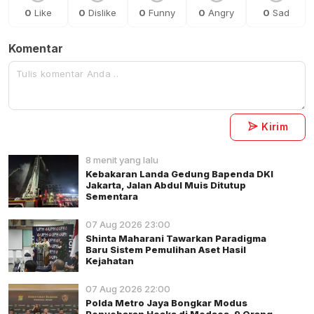
0
Like
0
Dislike
0
Funny
0
Angry
0
Sad
Komentar
Kirim
8 menit yang lalu
Kebakaran Landa Gedung Bapenda DKI
Jakarta, Jalan Abdul Muis Ditutup
Sementara
07 Aug 2026 23:00
Shinta Maharani Tawarkan Paradigma
Baru Sistem Pemulihan Aset Hasil
Kejahatan
07 Aug 2026 22:00
Polda Metro Jaya Bongkar Modus