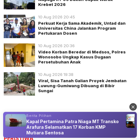
Krebet 2026
10 Aug 2026 20:45
Perkuat Kerja Sama Akademik, Untad dan
Universitas China Jalankan Program
Pertukaran Dosen
10 Aug 2026 20:36
Video Korban Beredar di Medsos, Polres
Wonosobo Ungkap Kasus Dugaan
Persetubuhan Anak
10 Aug 2026 19:38
Viral, Sisa Tanah Galian Proyek Jembatan
Luwung-Gumiwang Dibuang di Bibir
Sungai
Berita Pilihan
s
Kapal Pertamina Patra Niaga MT Transko
Advertisement
Arafura Selamatkan 17 Korban KMP
Mutiara Sentosa
PERISTIWA