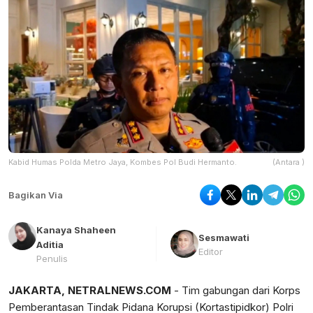
Kabid Humas Polda Metro Jaya, Kombes Pol Budi Hermanto.
(Antara )
Bagikan Via
Kanaya Shaheen
Sesmawati
Aditia
Editor
Penulis
JAKARTA, NETRALNEWS.COM
- Tim gabungan dari Korps
Pemberantasan Tindak Pidana Korupsi (Kortastipidkor) Polri ​