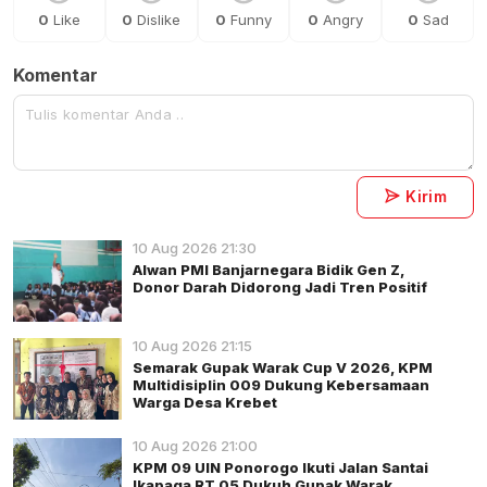
0
Like
0
Dislike
0
Funny
0
Angry
0
Sad
Komentar
Kirim
10 Aug 2026 21:30
Alwan PMI Banjarnegara Bidik Gen Z,
Donor Darah Didorong Jadi Tren Positif
10 Aug 2026 21:15
Semarak Gupak Warak Cup V 2026, KPM
Multidisiplin 009 Dukung Kebersamaan
Warga Desa Krebet
10 Aug 2026 21:00
KPM 09 UIN Ponorogo Ikuti Jalan Santai
Ikapaga RT 05 Dukuh Gupak Warak