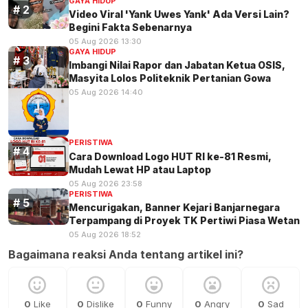
GAYA HIDUP
Video Viral 'Yank Uwes Yank' Ada Versi Lain?
Begini Fakta Sebenarnya
05 Aug 2026 13:30
GAYA HIDUP
Imbangi Nilai Rapor dan Jabatan Ketua OSIS,
Masyita Lolos Politeknik Pertanian Gowa
05 Aug 2026 14:40
PERISTIWA
Cara Download Logo HUT RI ke-81 Resmi,
Mudah Lewat HP atau Laptop
05 Aug 2026 23:58
PERISTIWA
Mencurigakan, Banner Kejari Banjarnegara
Terpampang di Proyek TK Pertiwi Piasa Wetan
05 Aug 2026 18:52
Bagaimana reaksi Anda tentang artikel ini?
0
Like
0
Dislike
0
Funny
0
Angry
0
Sad