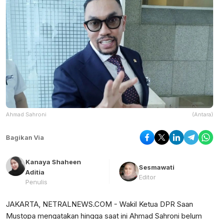
Ahmad Sahroni
(Antara)
Bagikan Via
Kanaya Shaheen
Sesmawati
Aditia
Editor
Penulis
JAKARTA, NETRALNEWS.COM - Wakil Ketua DPR Saan
Mustopa mengatakan hingga saat ini Ahmad Sahroni belum