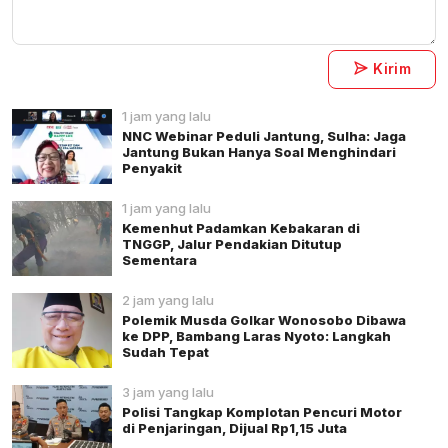
Kirim
1 jam yang lalu
NNC Webinar Peduli Jantung, Sulha: Jaga
Jantung Bukan Hanya Soal Menghindari
Penyakit
1 jam yang lalu
Kemenhut Padamkan Kebakaran di
TNGGP, Jalur Pendakian Ditutup
Sementara
2 jam yang lalu
Polemik Musda Golkar Wonosobo Dibawa
ke DPP, Bambang Laras Nyoto: Langkah
Sudah Tepat
3 jam yang lalu
Polisi Tangkap Komplotan Pencuri Motor
di Penjaringan, Dijual Rp1,15 Juta