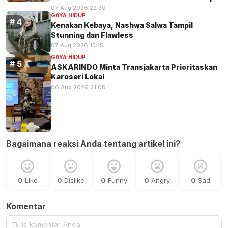
07 Aug 2026 22:30
GAYA HIDUP
Kenakan Kebaya, Nashwa Salwa Tampil
Stunning dan Flawless
07 Aug 2026 15:15
GAYA HIDUP
ASKARINDO Minta Transjakarta Prioritaskan
Karoseri Lokal
06 Aug 2026 21:05
Bagaimana reaksi Anda tentang artikel ini?
0
Like
0
Dislike
0
Funny
0
Angry
0
Sad
Komentar