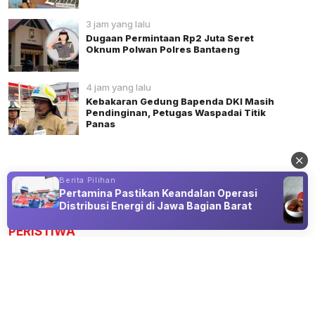
3 jam yang lalu
Dugaan Permintaan Rp2 Juta Seret
Oknum Polwan Polres Bantaeng
4 jam yang lalu
Kebakaran Gedung Bapenda DKI Masih
Pendinginan, Petugas Waspadai Titik
Panas
Berita Pilihan
Pertamina Pastikan Keandalan Operasi
Advertisement
Distribusi Energi di Jawa Bagian Barat
PERISTIWA
NNC Webinar Peduli Jantung, Sulha:
Jaga Jantung Bukan Hanya Soal
Menghindari Penyakit