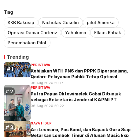
Tag
KKB Bakusip
Nicholas Goselin
pilot Amerika
Operasi Damai Cartenz
Yahukimo
Elkius Kobak
Penembakan Pilot
Trending
PERISTIWA
Kebijakan WFH PNS dan PPPK Diperpanjang,
Qodari: Pelayanan Publik Tetap Optimal
06 Aug 2026 20:17
PERISTIWA
Putra Papua Oktowimelek Gobai Ditunjuk
sebagai Sekretaris Jenderal KAPMI PT
06 Aug 2026 20:22
GAYA HIDUP
Ari Lesmana, Pas Band, dan Bapack Guru Siap
Getarkan Lombok Timur di Alunan Music Exp