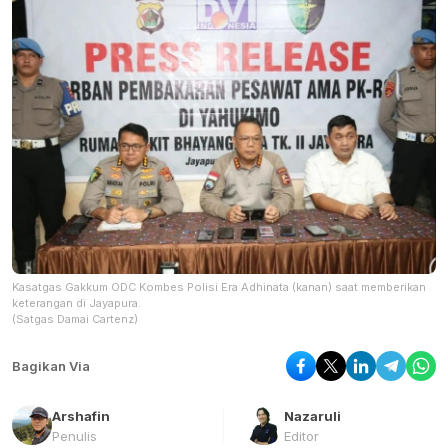
Kasatgas Gakkum ODC Kombes Polisi Era Adhinata (kanan) saat memberikan
keterangan di Jayapura.
(Satgas Damai Cartenz)
Bagikan Via
Arshafin
Nazaruli
Penulis
Editor