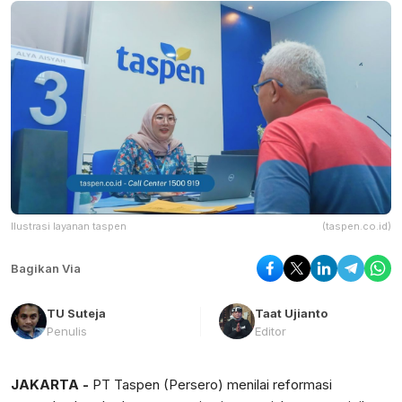
Ilustrasi layanan taspen
(taspen.co.id)
Bagikan Via
TU Suteja
Taat Ujianto
Penulis
Editor
JAKARTA -
PT Taspen (Persero) menilai reformasi