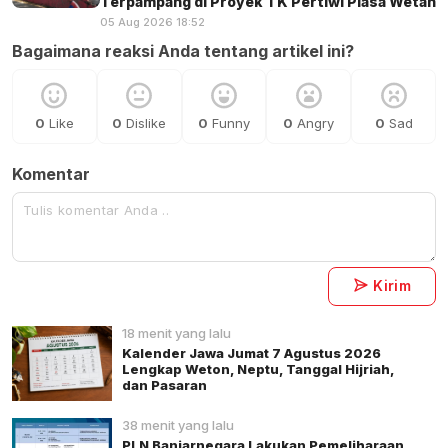
Terpampang di Proyek TK Pertiwi Piasa Wetan
05 Aug 2026 18:52
Bagaimana reaksi Anda tentang artikel ini?
0
Like
0
Dislike
0
Funny
0
Angry
0
Sad
Komentar
Kirim
18 menit yang lalu
Kalender Jawa Jumat 7 Agustus 2026
Lengkap Weton, Neptu, Tanggal Hijriah,
dan Pasaran
38 menit yang lalu
PLN Banjarnegara Lakukan Pemeliharaan