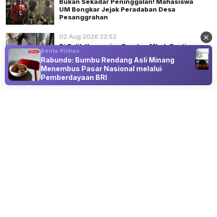
Bukan Sekadar Peninggalan! Mahasiswa
UM Bongkar Jejak Peradaban Desa
Pesanggrahan
02 Aug 2026 22:52
Di Balik Kesunyian Punden Mbah Ranti
Berita Pilihan
Rabundo: Bumbu Rendang Asli Minang
Menembus Pasar Nasional melalui
Pemberdayaan BRI
Advertisement
SINGKAP SEJARAH
Mahasiswa Departemen Sejarah UM
Identifikasi Lima ODCB di Kota Batu
06 Aug 2026 22:15
Mahasiswa UM Pendataan lima ODCB bersama Dinas
Pariwisata Kota Batu.