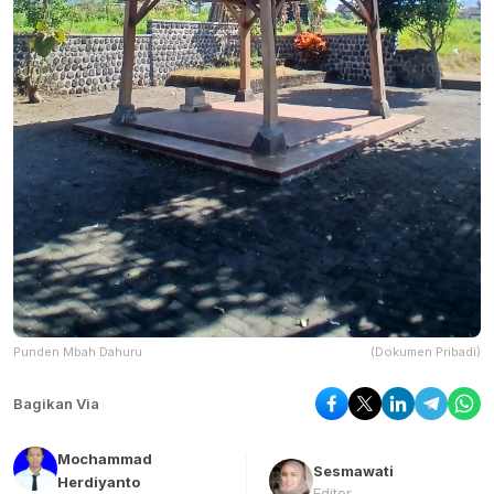
Punden Mbah Dahuru
(Dokumen Pribadi)
Bagikan Via
Mochammad
Sesmawati
Herdiyanto
Editor