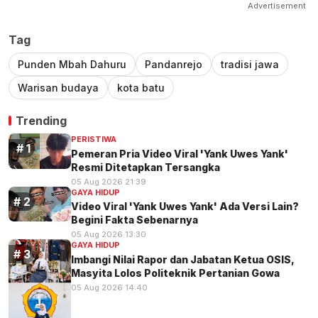
Advertisement
Tag
Punden Mbah Dahuru
Pandanrejo
tradisi jawa
Warisan budaya
kota batu
Trending
PERISTIWA
Pemeran Pria Video Viral 'Yank Uwes Yank'
Resmi Ditetapkan Tersangka
05 Aug 2026 21:39
GAYA HIDUP
Video Viral 'Yank Uwes Yank' Ada Versi Lain?
Begini Fakta Sebenarnya
05 Aug 2026 13:30
GAYA HIDUP
Imbangi Nilai Rapor dan Jabatan Ketua OSIS,
Masyita Lolos Politeknik Pertanian Gowa
05 Aug 2026 14:40