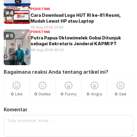
PERISTIWA
Cara Download Logo HUT RI ke-81 Resmi,
Mudah Lewat HP atau Laptop
05 Aug 2026 23:58
PERISTIWA
Putra Papua Oktowimelek Gobai Ditunjuk
sebagai Sekretaris Jenderal KAPMI PT
06 Aug 2026 20:22
Bagaimana reaksi Anda tentang artikel ini?
0
Like
0
Dislike
0
Funny
0
Angry
0
Sad
Komentar