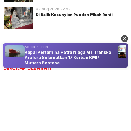
02 Aug 2026 22:52
Di Balik Kesunyian Punden Mbah Ranti
Berita Pilihan
Kapal Pertamina Patra Niaga MT Transko
Advertisement
Arafura Selamatkan 17 Korban KMP
Mutiara Sentosa
SINGKAP SEJARAH
Mahasiswa Departemen Sejarah UM
Identifikasi Lima ODCB di Kota Batu
06 Aug 2026 22:15
Mahasiswa UM Pendataan lima ODCB bersama Dinas
Pariwisata Kota Batu.