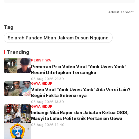
Advertisement
Tag
Sejarah Punden Mbah Jakram Dusun Ngujung
Trending
PERISTIWA
Pemeran Pria Video Viral 'Yank Uwes Yank'
Resmi Ditetapkan Tersangka
05 Aug 2026 21:39
GAYA HIDUP
Video Viral 'Yank Uwes Yank' Ada Versi Lain?
Begini Fakta Sebenarnya
05 Aug 2026 13:30
GAYA HIDUP
Imbangi Nilai Rapor dan Jabatan Ketua OSIS,
Masyita Lolos Politeknik Pertanian Gowa
05 Aug 2026 14:40