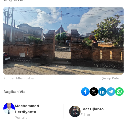
Punden Mbah Jakram
(Arsip Pribadi)
Bagikan Via
Mochammad
Taat Ujianto
Herdiyanto
Editor
Penulis