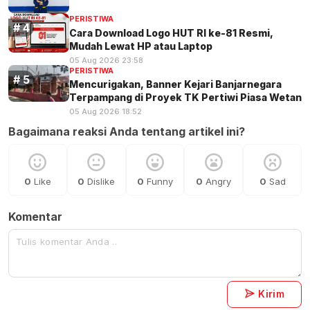
PERISTIWA
Cara Download Logo HUT RI ke-81 Resmi,
Mudah Lewat HP atau Laptop
05 Aug 2026 23:58
PERISTIWA
Mencurigakan, Banner Kejari Banjarnegara
Terpampang di Proyek TK Pertiwi Piasa Wetan
05 Aug 2026 18:52
Bagaimana reaksi Anda tentang artikel ini?
0
Like
0
Dislike
0
Funny
0
Angry
0
Sad
Komentar
Kirim