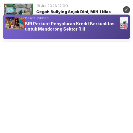
18 Jul 2026 17:00
Cegah Bullying Sejak Dini, MIN 1 Nias
Selatan Gelar Kampanye Anti
Berita Pilihan
Perundungan di MATSAMA
BRI Perkuat Penyaluran Kredit Berkualitas
untuk Mendorong Sektor Riil
Advertisement
SISI LAIN
Mediasi Ruben Onsu-Sarwendah
Ditunda, Hakim Mediator Berhalangan
Hadir di Persidangan
06 Aug 2026 15:50
Hakim Mediator Berhalangan Hadir, Sidang Mediasi
Tertunda