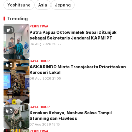
Yoshitsune
Asia
Jepang
Trending
PERISTIWA
Putra Papua Oktowimelek Gobai Ditunjuk
sebagai Sekretaris Jenderal KAPMI PT
06 Aug 2026 20:22
GAYA HIDUP
ASKARINDO Minta Transjakarta Prioritaskan
Karoseri Lokal
06 Aug 2026 21:05
GAYA HIDUP
Kenakan Kebaya, Nashwa Salwa Tampil
Stunning dan Flawless
07 Aug 2026 15:15
PERISTIWA