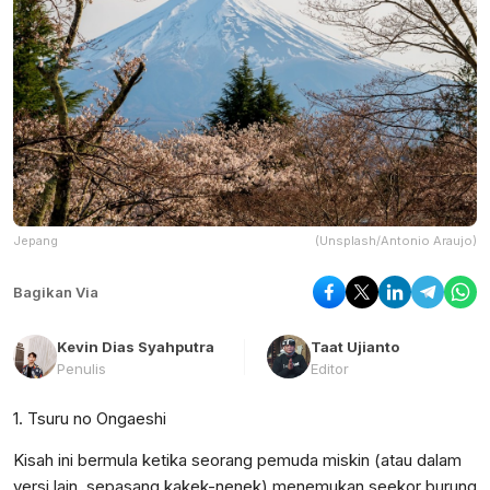
Jepang
(Unsplash/Antonio Araujo)
Bagikan Via
Kevin Dias Syahputra
Taat Ujianto
Penulis
Editor
1. Tsuru no Ongaeshi
Kisah ini bermula ketika seorang pemuda miskin (atau dalam
versi lain, sepasang kakek-nenek) menemukan seekor burung