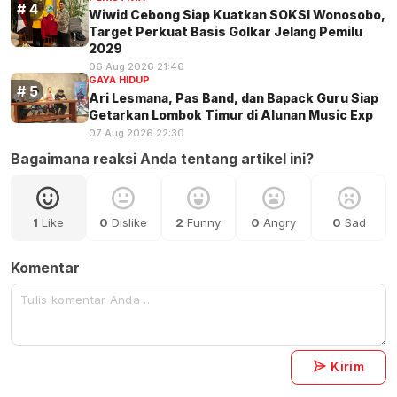
Wiwid Cebong Siap Kuatkan SOKSI Wonosobo,
Target Perkuat Basis Golkar Jelang Pemilu
2029
06 Aug 2026 21:46
GAYA HIDUP
Ari Lesmana, Pas Band, dan Bapack Guru Siap
Getarkan Lombok Timur di Alunan Music Exp
07 Aug 2026 22:30
Bagaimana reaksi Anda tentang artikel ini?
1
Like
0
Dislike
2
Funny
0
Angry
0
Sad
Komentar
Kirim