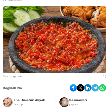
Sambal geprek
(AI)
Bagikan Via
Isna Himatun Aliyah
Sesmawati
Penulis
Editor