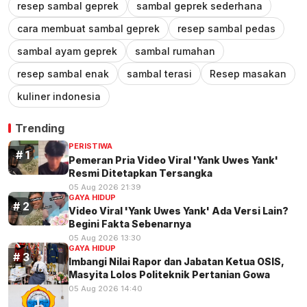
resep sambal geprek
sambal geprek sederhana
cara membuat sambal geprek
resep sambal pedas
sambal ayam geprek
sambal rumahan
resep sambal enak
sambal terasi
Resep masakan
kuliner indonesia
Trending
PERISTIWA
Pemeran Pria Video Viral 'Yank Uwes Yank'
Resmi Ditetapkan Tersangka
05 Aug 2026 21:39
GAYA HIDUP
Video Viral 'Yank Uwes Yank' Ada Versi Lain?
Begini Fakta Sebenarnya
05 Aug 2026 13:30
GAYA HIDUP
Imbangi Nilai Rapor dan Jabatan Ketua OSIS,
Masyita Lolos Politeknik Pertanian Gowa
05 Aug 2026 14:40