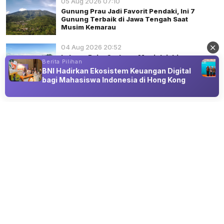
05 Aug 2026 07:10
Gunung Prau Jadi Favorit Pendaki, Ini 7
Gunung Terbaik di Jawa Tengah Saat
Musim Kemarau
04 Aug 2026 20:52
Labuan Bajo, Gerbang Menjelajahi
Berita Pilihan
Keindahan Kepulauan Komodo
BNI Hadirkan Ekosistem Keuangan Digital
bagi Mahasiswa Indonesia di Hong Kong
Advertisement
WISATA
Pertunjukan Tari Topeng "Gesah Mak
Kinang" Digelar di Bandung
06 Aug 2026 22:30
Tari Topeng "Gesah Mak Kinang"