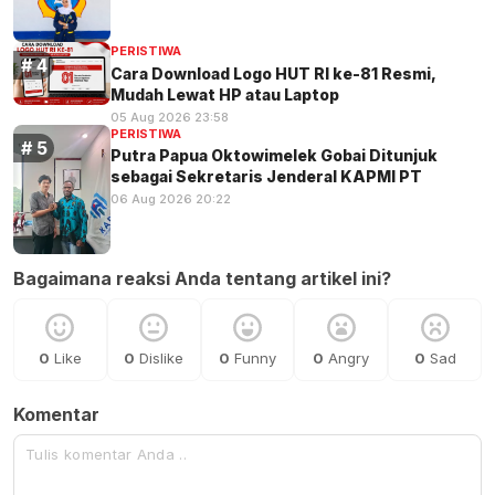
PERISTIWA
Cara Download Logo HUT RI ke-81 Resmi,
Mudah Lewat HP atau Laptop
05 Aug 2026 23:58
PERISTIWA
Putra Papua Oktowimelek Gobai Ditunjuk
sebagai Sekretaris Jenderal KAPMI PT
06 Aug 2026 20:22
Bagaimana reaksi Anda tentang artikel ini?
0
Like
0
Dislike
0
Funny
0
Angry
0
Sad
Komentar