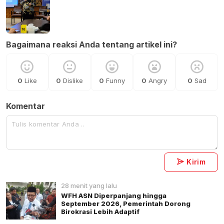
Bagaimana reaksi Anda tentang artikel ini?
0
Like
0
Dislike
0
Funny
0
Angry
0
Sad
Komentar
Kirim
28 menit yang lalu
WFH ASN Diperpanjang hingga
September 2026, Pemerintah Dorong
Birokrasi Lebih Adaptif