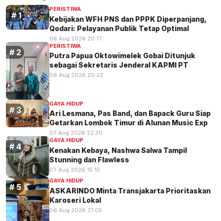
PERISTIWA
Kebijakan WFH PNS dan PPPK Diperpanjang,
Qodari: Pelayanan Publik Tetap Optimal
06 Aug 2026 20:17
PERISTIWA
Putra Papua Oktowimelek Gobai Ditunjuk
sebagai Sekretaris Jenderal KAPMI PT
06 Aug 2026 20:22
GAYA HIDUP
Ari Lesmana, Pas Band, dan Bapack Guru Siap
Getarkan Lombok Timur di Alunan Music Exp
07 Aug 2026 22:30
GAYA HIDUP
Kenakan Kebaya, Nashwa Salwa Tampil
Stunning dan Flawless
07 Aug 2026 15:15
GAYA HIDUP
ASKARINDO Minta Transjakarta Prioritaskan
Karoseri Lokal
06 Aug 2026 21:05