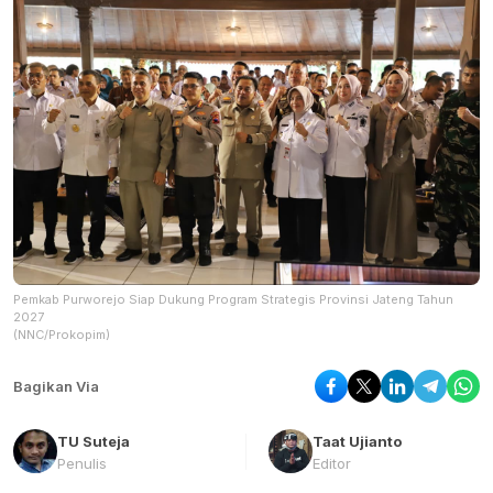
Pemkab Purworejo Siap Dukung Program Strategis Provinsi Jateng Tahun
2027
(NNC/Prokopim)
Bagikan Via
TU Suteja
Taat Ujianto
Penulis
Editor