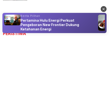
Berita Pilihan
s
Pertamina Hulu Energi Perkuat
Advertisement
Pengeboran New Frontier Dukung
Ketahanan Energi
PERISTIWA
WFH ASN Diperpanjang hingga
September 2026, Pemerintah Dorong
Birokrasi Lebih Adaptif
08 Aug 2026 23:00
ASN tetap bekerja dari rumah satu hari dalam sepekan,
sementara pelayanan publik dan evaluasi kinerja tetap
berjalan.