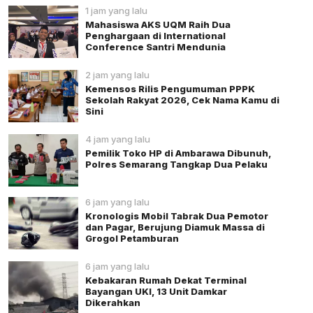
1 jam yang lalu
Mahasiswa AKS UQM Raih Dua
Penghargaan di International
Conference Santri Mendunia
2 jam yang lalu
Kemensos Rilis Pengumuman PPPK
Sekolah Rakyat 2026, Cek Nama Kamu di
Sini
4 jam yang lalu
Pemilik Toko HP di Ambarawa Dibunuh,
Polres Semarang Tangkap Dua Pelaku
6 jam yang lalu
Kronologis Mobil Tabrak Dua Pemotor
dan Pagar, Berujung Diamuk Massa di
Grogol Petamburan
6 jam yang lalu
Kebakaran Rumah Dekat Terminal
Bayangan UKI, 13 Unit Damkar
Dikerahkan