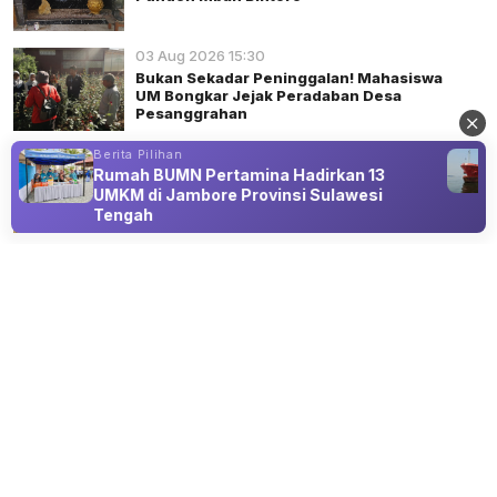
03 Aug 2026 15:30
Bukan Sekadar Peninggalan! Mahasiswa
UM Bongkar Jejak Peradaban Desa
Pesanggrahan
Berita Pilihan
02 Aug 2026 22:52
Rumah BUMN Pertamina Hadirkan 13
Di Balik Kesunyian Punden Mbah Ranti
UMKM di Jambore Provinsi Sulawesi
Tengah
Advertisement
SINGKAP SEJARAH
Mahasiswa Departemen Sejarah UM
Identifikasi Lima ODCB di Kota Batu
06 Aug 2026 22:15