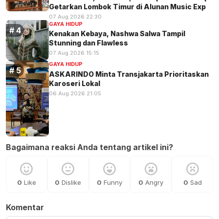
Getarkan Lombok Timur di Alunan Music Exp
07 Aug 2026 22:30
GAYA HIDUP
Kenakan Kebaya, Nashwa Salwa Tampil
Stunning dan Flawless
07 Aug 2026 15:15
GAYA HIDUP
ASKARINDO Minta Transjakarta Prioritaskan
Karoseri Lokal
06 Aug 2026 21:05
Bagaimana reaksi Anda tentang artikel ini?
0
Like
0
Dislike
0
Funny
0
Angry
0
Sad
Komentar