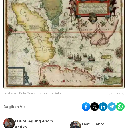
Ilustrasi - Peta Sumatera Tempo Dulu
(Istimewa)
Bagikan Via
I Gusti Agung Anom
Taat Ujianto
Astika