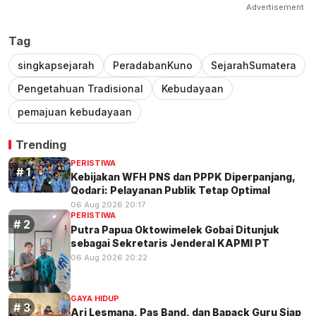
Advertisement
Tag
singkapsejarah
PeradabanKuno
SejarahSumatera
Pengetahuan Tradisional
Kebudayaan
pemajuan kebudayaan
Trending
PERISTIWA
Kebijakan WFH PNS dan PPPK Diperpanjang,
Qodari: Pelayanan Publik Tetap Optimal
06 Aug 2026 20:17
PERISTIWA
Putra Papua Oktowimelek Gobai Ditunjuk
sebagai Sekretaris Jenderal KAPMI PT
06 Aug 2026 20:22
GAYA HIDUP
Ari Lesmana, Pas Band, dan Bapack Guru Siap