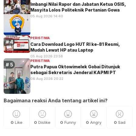
Imbangi Nilai Rapor dan Jabatan Ketua OSIS,
Masyita Lolos Politeknik Pertanian Gowa
05 Aug 2026 14:40
PERISTIWA
Cara Download Logo HUT RI ke-81 Resmi,
Mudah Lewat HP atau Laptop
05 Aug 2026 23:58
PERISTIWA
Putra Papua Oktowimelek Gobai Ditunjuk
sebagai Sekretaris Jenderal KAPMI PT
06 Aug 2026 20:22
Bagaimana reaksi Anda tentang artikel ini?
0
Like
0
Dislike
0
Funny
0
Angry
0
Sad