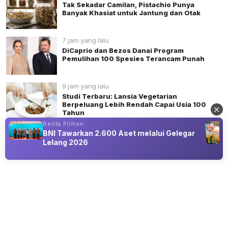
Tak Sekadar Camilan, Pistachio Punya
Banyak Khasiat untuk Jantung dan Otak
7 jam yang lalu
DiCaprio dan Bezos Danai Program
Pemulihan 100 Spesies Terancam Punah
9 jam yang lalu
Studi Terbaru: Lansia Vegetarian
Berpeluang Lebih Rendah Capai Usia 100
Tahun
Berita Pilihan
BNI Tawarkan 2.600 Aset melalui Gelegar
Lelang 2026
Advertisement
GAYA HIDUP
Sudah Move On dari Dahlia Poland,
Fandy Christian Go Public dengan