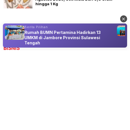
hingga 1 Kg
Berita Pilihan
Rumah BUMN Pertamina Hadirkan 13
Advertisement
UMKM di Jambore Provinsi Sulawesi
Tengah
BISNIS
Tiga Program CSR Kawasan Industri
Morowali Indonesia Raih Penghargaan
ISRA 202
09 Aug 2026 19:22
Penghargaan ISRA 202