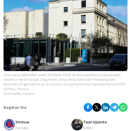
Foto yang diabadikan pada 26 Maret 2026 ini menunjukkan pemandangan
eksterior kantor pusat Organisasi untuk Kerja Sama dan Pembangunan
Ekonomi (Organization for Economic Cooperation and Development/OECD)
di Paris, Prancis.
(Xinhua/Wu Huiwo)
Bagikan Via
Xinhua
Taat Ujianto
Penulis
Editor