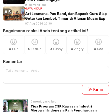
9 jam yang lalu
GAYA HIDUP
Ari Lesmana, Pas Band, dan Bapack Guru Siap
Getarkan Lombok Timur di Alunan Music Exp
07 Aug 2026 22:30
Bagaimana reaksi Anda tentang artikel ini?
0
Like
0
Dislike
0
Funny
0
Angry
0
Sad
Komentar
Kirim
5 menit yang lalu
Tiga Program CSR Kawasan Industri
Morowali Indonesia Raih Penghargaan