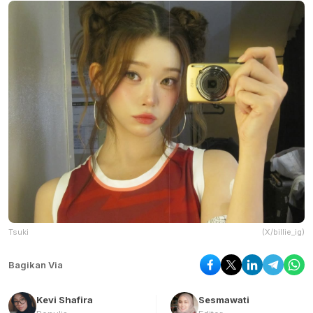
Tsuki
(X/billie_ig)
Bagikan Via
Kevi Shafira
Sesmawati