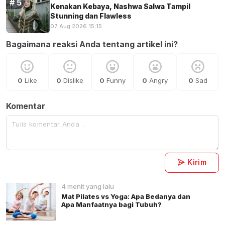
Kenakan Kebaya, Nashwa Salwa Tampil
Stunning dan Flawless
07 Aug 2026 15:15
Bagaimana reaksi Anda tentang artikel ini?
0
Like
0
Dislike
0
Funny
0
Angry
0
Sad
Komentar
Kirim
4 menit yang lalu
Mat Pilates vs Yoga: Apa Bedanya dan
Apa Manfaatnya bagi Tubuh?