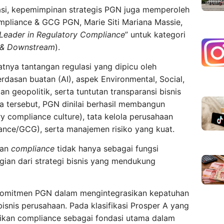
rasi, kepemimpinan strategis PGN juga memperoleh
mpliance & GCG PGN, Marie Siti Mariana Massie,
 Leader in Regulatory Compliance
” untuk kategori
 & Downstream
).
tnya tantangan regulasi yang dipicu oleh
erdasan buatan (AI), aspek Environmental, Social,
n geopolitik, serta tuntutan transparansi bisnis
a tersebut, PGN dinilai berhasil membangun
 compliance culture), tata kelola perusahaan
nce/GCG), serta manajemen risiko yang kuat.
dan
compliance
tidak hanya sebagai fungsi
gian dari strategi bisnis yang mendukung
 komitmen PGN dalam mengintegrasikan kepatuhan
bisnis perusahaan. Pada klasifikasi Prosper A yang
ikan compliance sebagai fondasi utama dalam