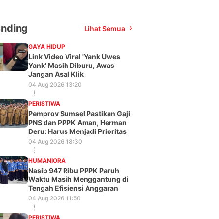
ending
Lihat Semua
GAYA HIDUP
Link Video Viral 'Yank Uwes
Yank' Masih Diburu, Awas
Jangan Asal Klik
04 Aug 2026 13:20
PERISTIWA
Pemprov Sumsel Pastikan Gaji
PNS dan PPPK Aman, Herman
Deru: Harus Menjadi Prioritas
04 Aug 2026 18:30
HUMANIORA
Nasib 947 Ribu PPPK Paruh
Waktu Masih Menggantung di
Tengah Efisiensi Anggaran
04 Aug 2026 11:50
PERISTIWA