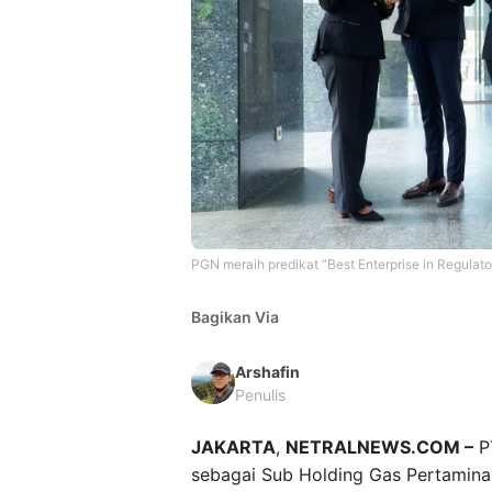
PGN meraih predikat “Best Enterprise in Regula
Bagikan Via
Arshafin
Penulis
JAKARTA
,
NETRALNEWS.COM –
PT
sebagai Sub Holding Gas Pertamina 