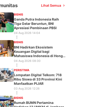
munitas
Lihat Semua
BISNIS
Ganda Putra Indonesia Raih
Tiga Gelar Beruntun, BNI
Apresiasi Pembinaan PBSI
04 Aug 2026 14:04
BISNIS
BNI Hadirkan Ekosistem
Keuangan Digital bagi
Mahasiswa Indonesia di Hong
Kong
04 Aug 2026 08:30
PERISTIWA
Lompatan Digital Telkom: 718
Ribu Siswa di 33 Provinsi Kini
Manfaatkan PIJAR
03 Aug 2026 12:26
BISNIS
Rumah BUMN Pertamina
Hadirkan 13 UMKM di Jambore