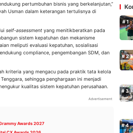
ndukung pertumbuhan bisnis yang berkelanjutan,”
Ko
iyah Usman dalam keterangan tertulisnya di
lui
self-assessment
yang menitikberatkan pada
bangun sistem kepatuhan dan mekanisme
aian meliputi evaluasi kepatuhan, sosialisasi
gi pendukung compliance, pengembangan SDM, dan
 kriteria yang mengacu pada praktik tata kelola
 Tenggara, sehingga penghargaan ini menjadi
 mengukur kualitas sistem kepatuhan perusahaan.
Advertisement
i Grammy Awards 2027
ital CX Awards 2026