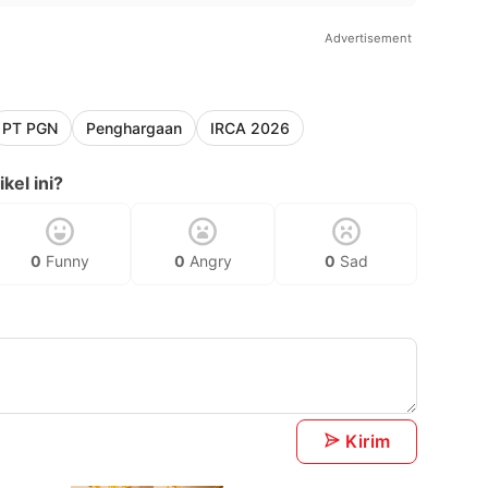
Advertisement
PT PGN
Penghargaan
IRCA 2026
kel ini?
0
Funny
0
Angry
0
Sad
Kirim