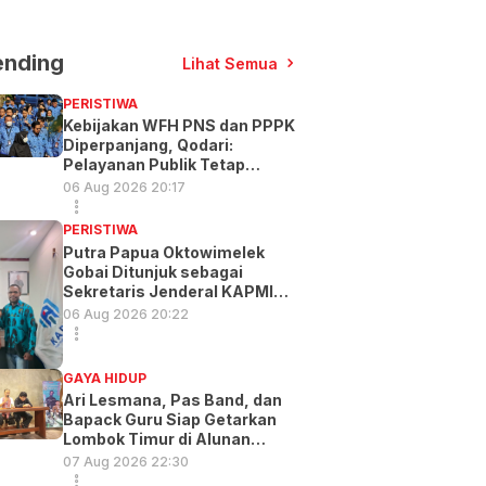
ending
Lihat Semua
PERISTIWA
Kebijakan WFH PNS dan PPPK
Diperpanjang, Qodari:
Pelayanan Publik Tetap
Optimal
06 Aug 2026 20:17
PERISTIWA
Putra Papua Oktowimelek
Gobai Ditunjuk sebagai
Sekretaris Jenderal KAPMI
PT
06 Aug 2026 20:22
GAYA HIDUP
Ari Lesmana, Pas Band, dan
Bapack Guru Siap Getarkan
Lombok Timur di Alunan
Music Exp
07 Aug 2026 22:30