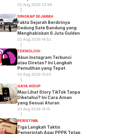
02 Aug 2026 23:59
SINGKAP SEJARAH
Fakta Sejarah Berdirinya
Gedung Sate Bandung yang
Menghabiskan 6 Juta Gulden
02 Aug 2026 19:52
TEKNOLOGI
Akun Instagram Terkunci
atau Diretas? Ini Langkah
Pemulihan yang Tepat
02 Aug 2026 15:25
GAYA HIDUP
Mau Lihat Story TikTok Tanpa
Diketahui? Ini Cara Aman
yang Sesuai Aturan
02 Aug 2026 14:15
PERISTIWA
Tiga Langkah Taktis
Pemerintah Agar PPPK Tetap