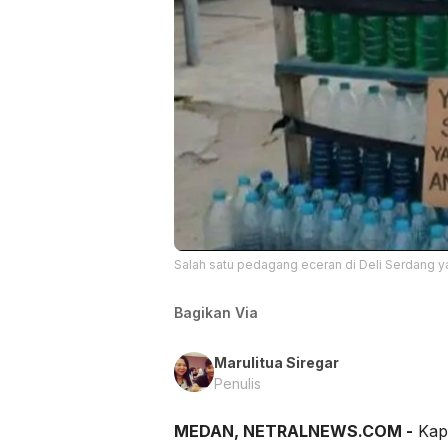
Salah satu pedagang eceran di Deli Serdang yang
Bagikan Via
Marulitua Siregar
Penulis
MEDAN, NETRALNEWS.COM -
Kapo