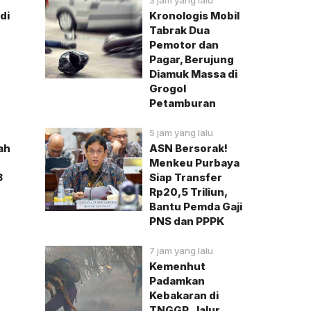
3 jam yang lalu
di
Kronologis Mobil
Tabrak Dua
Pemotor dan
Pagar, Berujung
Diamuk Massa di
Grogol
Petamburan
5 jam yang lalu
ah
ASN Bersorak!
Menkeu Purbaya
3
Siap Transfer
Rp20,5 Triliun,
Bantu Pemda Gaji
PNS dan PPPK
7 jam yang lalu
Kemenhut
Padamkan
Kebakaran di
TNGGP, Jalur