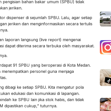
un pengisian bahan bakar umum (SPBU) tidak
an jeriken.
r dispenser di sejumlah SPBU. Lalu, agar setiap
an jeriken dan menginformasikan secara tertulis
rnya.
n laporan langsung (live report) mengenai
si dapat diterima secara terbuka oleh masyarakat.
nya.
terdapat 91 SPBU yang beroperasi di Kota Medan.
ya menempatkan personel guna menjaga
tas.
g dibagi ke setiap SPBU. Kita mengatur pola
akukan edukasi dan komunikasi di lapangan.
ndah ke SPBU lain jika stok habis, dan tidak
M dipastikan cukup,” tuturnya.