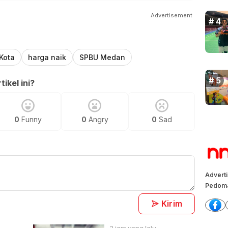
Advertisement
 Kota
harga naik
SPBU Medan
ikel ini?
0
Funny
0
Angry
0
Sad
Advert
Pedoma
Kirim