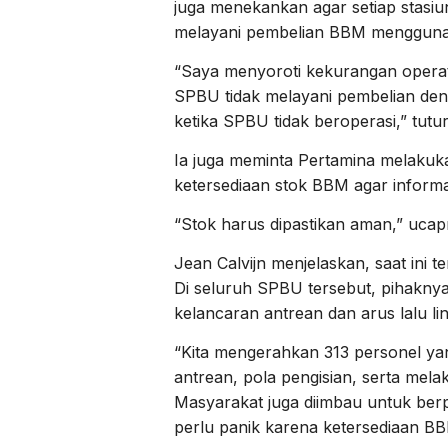
juga menekankan agar setiap stasi
melayani pembelian BBM menggunak
“Saya menyoroti kekurangan operato
SPBU tidak melayani pembelian deng
ketika SPBU tidak beroperasi,” tutu
Ia juga meminta Pertamina melakuka
ketersediaan stok BBM agar informa
“Stok harus dipastikan aman,” ucap
Jean Calvijn menjelaskan, saat ini 
Di seluruh SPBU tersebut, pihakn
kelancaran antrean dan arus lalu lin
“Kita mengerahkan 313 personel yan
antrean, pola pengisian, serta mel
Masyarakat juga diimbau untuk berpi
perlu panik karena ketersediaan BB