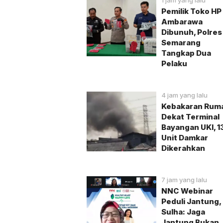
1 jam yang lalu
Pemilik Toko HP 
Ambarawa
Dibunuh, Polres
Semarang
Tangkap Dua
Pelaku
4 jam yang lalu
Kebakaran Rum
Dekat Terminal
Bayangan UKI, 1
Unit Damkar
Dikerahkan
7 jam yang lalu
NNC Webinar
Peduli Jantung,
Sulha: Jaga
Jantung Bukan