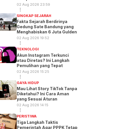
02 Aug 2026 23:59
SINGKAP SEJARAH
Fakta Sejarah Berdirinya
Gedung Sate Bandung yang
Menghabiskan 6 Juta Gulden
02 Aug 2026 19:52
TEKNOLOGI
Akun Instagram Terkunci
atau Diretas? Ini Langkah
Pemulihan yang Tepat
02 Aug 2026 15:25
GAYA HIDUP
Mau Lihat Story TikTok Tanpa
Diketahui? Ini Cara Aman
yang Sesuai Aturan
02 Aug 2026 14:15
PERISTIWA
Tiga Langkah Taktis
Pemerintah Agar PPPK Tetap