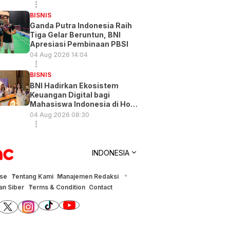
BISNIS
Ganda Putra Indonesia Raih
Tiga Gelar Beruntun, BNI
Apresiasi Pembinaan PBSI
04 Aug 2026 14:04
BISNIS
BNI Hadirkan Ekosistem
Keuangan Digital bagi
Mahasiswa Indonesia di Hong
Kong
04 Aug 2026 08:30
INDONESIA
ise
Tentang Kami
Manajemen Redaksi
n Siber
Terms & Condition
Contact