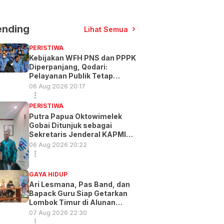
ending
Lihat Semua
PERISTIWA
Kebijakan WFH PNS dan PPPK
Diperpanjang, Qodari:
Pelayanan Publik Tetap
Optimal
06 Aug 2026 20:17
PERISTIWA
Putra Papua Oktowimelek
Gobai Ditunjuk sebagai
Sekretaris Jenderal KAPMI
PT
06 Aug 2026 20:22
GAYA HIDUP
Ari Lesmana, Pas Band, dan
Bapack Guru Siap Getarkan
Lombok Timur di Alunan
Music Exp
07 Aug 2026 22:30