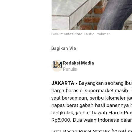
Dokumentasi foto Taufiqurrahman
Bagikan Via
Redaksi Media
Penulis
JAKARTA -
Bayangkan seorang ibu 
harga beras di supermarket masih "
saat bersamaan, seribu kilometer j
napas berat gabah hasil panennya h
tengkulak, jauh di bawah Harga Pe
Rp6.000. Dua wajah Indonesia dala
Data Badan Pusat Statistik (2024) 