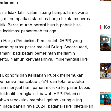
Indonesia
esia tidak lahir dalam ruang hampa. Ia mewarisi
 menempatkan stabilitas harga terutama beras
itik. Beras murah berarti buruh pabrik bisa
Ko
n legitimasi pemerintah terjaga.
lah Harga Pembelian Pemerintah (HPP) yang
erta operasi pasar melalui Bulog. Secara teori,
gaman" bagi petani pemerintah menjamin
tentu. Namun kenyataannya, implementasi HPP
nal Ekonomi dan Kebijakan Publik menemukan
g hanya mencakup 5-8% dari total produksi
etani menjual hasil panen mereka ke pasar bebas
uktuatif seringkali di bawah HPP. Petani di
hwa tengkulak membeli gabah kering giling
m pada panen raya 2024, padahal HPP ditetapkan