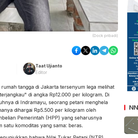
(Dock pribadi)
Taat Ujianto
Editor
rumah tangga di Jakarta tersenyum lega melihat
terjangkau" di angka Rp12.000 per kilogram. Di
auhnya di Indramayu, seorang petani menghela
NN
anya dihargai Rp5.500 per kilogram oleh
mbelian Pemerintah (HPP) yang seharusnya
m satu komoditas yang sama: beras.
menunjukkan bahwa Nilai Tukar Petani (NTP)