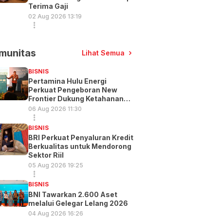
Terima Gaji
02 Aug 2026 13:19
munitas
Lihat Semua
BISNIS
Pertamina Hulu Energi
Perkuat Pengeboran New
Frontier Dukung Ketahanan
Energi
06 Aug 2026 11:30
BISNIS
BRI Perkuat Penyaluran Kredit
Berkualitas untuk Mendorong
Sektor Riil
05 Aug 2026 19:25
BISNIS
BNI Tawarkan 2.600 Aset
melalui Gelegar Lelang 2026
04 Aug 2026 16:26