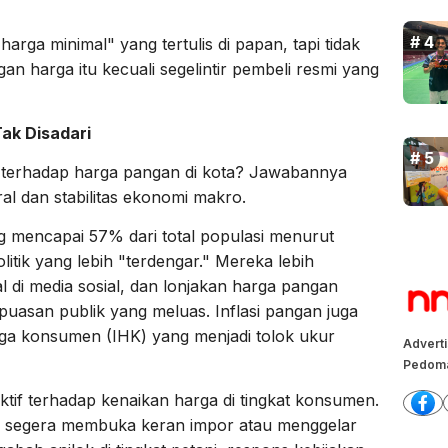
arga minimal" yang tertulis di papan, tapi tidak
n harga itu kecuali segelintir pembeli resmi yang
ak Disadari
f terhadap harga pangan di kota? Jawabannya
oral dan stabilitas ekonomi makro.
 mencapai 57% dari total populasi menurut
litik yang lebih "terdengar." Mereka lebih
l di media sosial, dan lonjakan harga pangan
uasan publik yang meluas. Inflasi pangan juga
ga konsumen (IHK) yang menjadi tolok ukur
Advert
Pedoma
ktif terhadap kenaikan harga di tingkat konsumen.
ah segera membuka keran impor atau menggelar