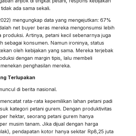
abah anjlok di tingkat petani, respons kebijakan
 tidak ada sama sekali.
(2022) mengungkap data yang mengejutkan: 67%
adalah net buyer beras mereka mengonsumsi lebih
produksi. Artinya, petani kecil sebenarnya juga
h sebagai konsumen. Namun ironinya, status
tekan oleh kebijakan yang sama. Mereka terjebak
duksi dengan margin tipis, lalu membeli
 menekan penghasilan mereka.
ang Terlupakan
uncul di berita nasional.
mencatat rata-rata kepemilikan lahan petani padi
asuk kategori petani gurem. Dengan produktivitas
ng per hektar, seorang petani gurem hanya
 per musim tanam. Jika dijual dengan harga
lak), pendapatan kotor hanya sekitar Rp8,25 juta