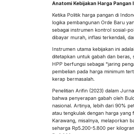
Anatomi Kebijakan Harga Pangan 
Ketika Politik harga pangan di Indon
logika pembangunan Orde Baru yang
sebagai instrumen kontrol sosial-pol
dibayar murah, inflasi terkendali, da
Instrumen utama kebijakan ini ada
ditetapkan untuk gabah dan beras, s
HPP berfungsi sebagai "jaring pen
pembelian pada harga minimum ter
kerap bermasalah.
Penelitian Arifin (2023) dalam Jur
bahwa penyerapan gabah oleh Bulo
nasional. Artinya, lebih dari 90% p
atau tengkulak dengan harga yang fl
Karawang, misalnya, melaporkan ba
seharga Rp5.200-5.800 per kilogra