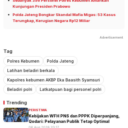
Sebanyak 356 Personel Polres Kebumen Amankan
Kunjungan Presiden Prabowo
Polda Jateng Bongkar Skandal Mafia Migas: 53 Kasus
Terungkap, Kerugian Negara Rp12 Miliar
Advertisement
Tag
Polres Kebumen
Polda Jateng
Latihan beladiri berkala
Kapolres kebumen AKBP Eka Baasith Syamsuri
Beladiri polri
Latkatpuan bagi personel polri
Trending
PERISTIWA
Kebijakan WFH PNS dan PPPK Diperpanjang,
Qodari: Pelayanan Publik Tetap Optimal
06 Aug 2026 20:17