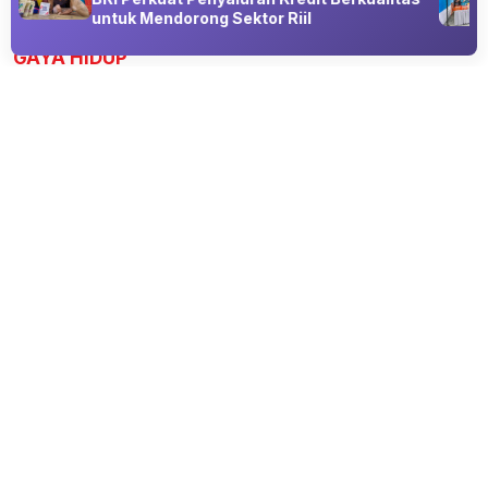
Advertisement
untuk Mendorong Sektor Riil
GAYA HIDUP
"Kuasa Gelap: Perjanjian Darah"
Tayang di IMAX Mulai 8 Oktober 2026
08 Aug 2026 18:30
Hadirkan Kisah Eksorsisme di Format IMAX