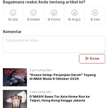
Bagaimana reaksi Anda tentang artikel ini?
0
Like
0
Dislike
0
Funny
0
Angry
0
Sad
Komentar
Kirim
2 jam yang lalu
"Kuasa Gelap: Perjanjian Darah" Tayang
di IMAX Mulai 8 Oktober 2026
3 jam yang lalu
D'MASIV Bawa Tur Asia Home Run ke
Taipei, Hong Kong hingga Jakarta