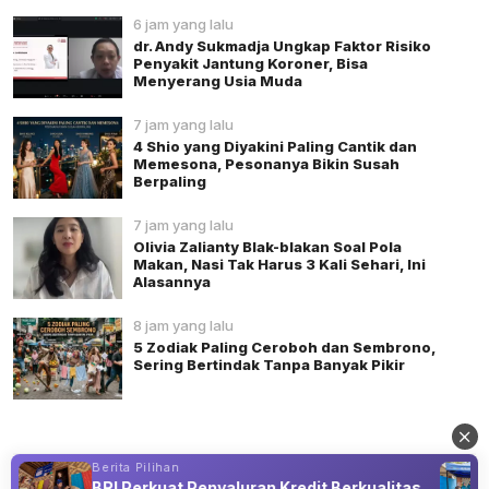
6 jam yang lalu
dr. Andy Sukmadja Ungkap Faktor Risiko
Penyakit Jantung Koroner, Bisa
Menyerang Usia Muda
7 jam yang lalu
4 Shio yang Diyakini Paling Cantik dan
Memesona, Pesonanya Bikin Susah
Berpaling
7 jam yang lalu
Olivia Zalianty Blak-blakan Soal Pola
Makan, Nasi Tak Harus 3 Kali Sehari, Ini
Alasannya
8 jam yang lalu
5 Zodiak Paling Ceroboh dan Sembrono,
Sering Bertindak Tanpa Banyak Pikir
Berita Pilihan
BRI Perkuat Penyaluran Kredit Berkualitas