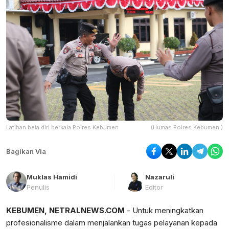
Latihan bela diri berkala Polres Kebumen
(Humas Polres Kebumen )
Bagikan Via
Muklas Hamidi
Nazaruli
Penulis
Editor
KEBUMEN, NETRALNEWS.COM
- Untuk meningkatkan
profesionalisme dalam menjalankan tugas pelayanan kepada