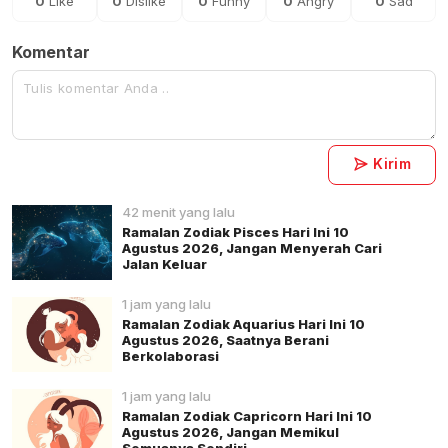
0
Like
0
Dislike
0
Funny
0
Angry
0
Sad
Komentar
Kirim
42 menit yang lalu
Ramalan Zodiak Pisces Hari Ini 10
Agustus 2026, Jangan Menyerah Cari
Jalan Keluar
1 jam yang lalu
Ramalan Zodiak Aquarius Hari Ini 10
Agustus 2026, Saatnya Berani
Berkolaborasi
1 jam yang lalu
Ramalan Zodiak Capricorn Hari Ini 10
Agustus 2026, Jangan Memikul
Semuanya Sendiri