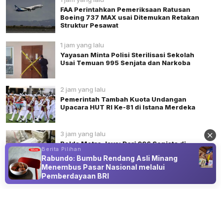
FAA Perintahkan Pemeriksaan Ratusan
Boeing 737 MAX usai Ditemukan Retakan
Struktur Pesawat
1 jam yang lalu
Yayasan Minta Polisi Sterilisasi Sekolah
Usai Temuan 995 Senjata dan Narkoba
2 jam yang lalu
Pemerintah Tambah Kuota Undangan
Upacara HUT RI Ke-81 di Istana Merdeka
3 jam yang lalu
Polda Metro Jaya: Dari 996 Senjata di
Berita Pilihan
Sekolah Pondok Pinang, Hanya Satu
Rabundo: Bumbu Rendang Asli Minang
Senjata Api
Menembus Pasar Nasional melalui
Pemberdayaan BRI
Advertisement