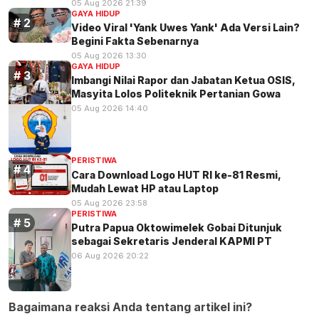
05 Aug 2026 21:39
GAYA HIDUP
Video Viral 'Yank Uwes Yank' Ada Versi Lain?
Begini Fakta Sebenarnya
05 Aug 2026 13:30
GAYA HIDUP
Imbangi Nilai Rapor dan Jabatan Ketua OSIS,
Masyita Lolos Politeknik Pertanian Gowa
05 Aug 2026 14:40
PERISTIWA
Cara Download Logo HUT RI ke-81 Resmi,
Mudah Lewat HP atau Laptop
05 Aug 2026 23:58
PERISTIWA
Putra Papua Oktowimelek Gobai Ditunjuk
sebagai Sekretaris Jenderal KAPMI PT
06 Aug 2026 20:22
Bagaimana reaksi Anda tentang artikel ini?