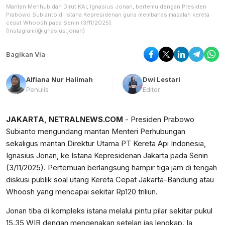
Mantan Menhub dan Dirut KAI, Ignasius Jonan, bertemu dengan Presiden
Prabowo Subianto di Istana Kepresidenan guna membahas masalah kereta
cepat Whoosh pada Senin (3/11/2025).
(Instagram/@ignasius.jonan)
Bagikan Via
Alfiana Nur Halimah
Dwi Lestari
Penulis
Editor
JAKARTA, NETRALNEWS.COM
- Presiden Prabowo
Subianto mengundang mantan Menteri Perhubungan
sekaligus mantan Direktur Utama PT Kereta Api Indonesia,
Ignasius Jonan, ke Istana Kepresidenan Jakarta pada Senin
(3/11/2025). Pertemuan berlangsung hampir tiga jam di tengah
diskusi publik soal utang Kereta Cepat Jakarta-Bandung atau
Whoosh yang mencapai sekitar Rp120 triliun.
Jonan tiba di kompleks istana melalui pintu pilar sekitar pukul
15.35 WIB dengan mengenakan setelan jas lengkap. Ia