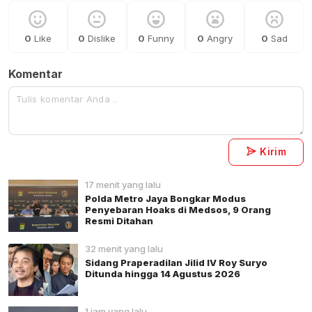
0
Like
0
Dislike
0
Funny
0
Angry
0
Sad
Komentar
Kirim
17 menit yang lalu
Polda Metro Jaya Bongkar Modus
Penyebaran Hoaks di Medsos, 9 Orang
Resmi Ditahan
32 menit yang lalu
Sidang Praperadilan Jilid IV Roy Suryo
Ditunda hingga 14 Agustus 2026
1 jam yang lalu